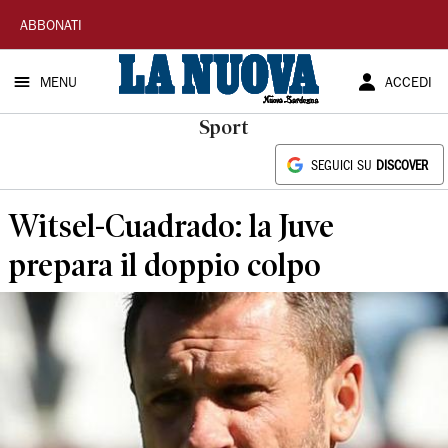
La
ABBONATI
Nuova
MENU
ACCEDI
Sardegna
Sport
SEGUICI SU
DISCOVER
Witsel-Cuadrado: la Juve
prepara il doppio colpo