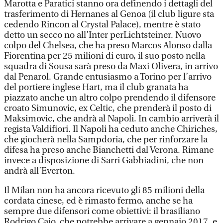
Marotta e Paratici stanno ora definendo i dettagli del
trasferimento di Hernanes al Genoa (il club ligure sta
cedendo Rincon al Crystal Palace), mentre è stato
detto un secco no all’Inter perLichtsteiner. Nuovo
colpo del Chelsea, che ha preso Marcos Alonso dalla
Fiorentina per 25 milioni di euro, il suo posto nella
squadra di Sousa sarà preso da Maxi Olivera, in arrivo
dal Penarol. Grande entusiasmo a Torino per l’arrivo
del portiere inglese Hart, ma il club granata ha
piazzato anche un altro colpo prendendo il difensore
croato Simunovic, ex Celtic, che prenderà il posto di
Maksimovic, che andrà al Napoli. In cambio arriverà il
regista Valdifiori. Il Napoli ha ceduto anche Chiriches,
che giocherà nella Sampdoria, che per rinforzare la
difesa ha preso anche Bianchetti dal Verona. Rimane
invece a disposizione di Sarri Gabbiadini, che non
andrà all’Everton.
Il Milan non ha ancora ricevuto gli 85 milioni della
cordata cinese, ed è rimasto fermo, anche se ha
sempre due difensori come obiettivi: il brasiliano
Rodrigo Caio, che potrebbe arrivare a gennaio 2017, e