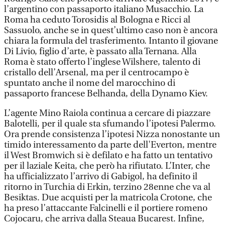
l’argentino con passaporto italiano Musacchio. La
Roma ha ceduto Torosidis al Bologna e Ricci al
Sassuolo, anche se in quest’ultimo caso non è ancora
chiara la formula del trasferimento. Intanto il giovane
Di Livio, figlio d’arte, è passato alla Ternana. Alla
Roma è stato offerto l’inglese Wilshere, talento di
cristallo dell’Arsenal, ma per il centrocampo è
spuntato anche il nome del marocchino di
passaporto francese Belhanda, della Dynamo Kiev.
L’agente Mino Raiola continua a cercare di piazzare
Balotelli, per il quale sta sfumando l’ipotesi Palermo.
Ora prende consistenza l’ipotesi Nizza nonostante un
timido interessamento da parte dell'Everton, mentre
il West Bromwich si è defilato e ha fatto un tentativo
per il laziale Keita, che però ha rifiutato. L’Inter, che
ha ufficializzato l’arrivo di Gabigol, ha definito il
ritorno in Turchia di Erkin, terzino 28enne che va al
Besiktas. Due acquisti per la matricola Crotone, che
ha preso l’attaccante Falcinelli e il portiere romeno
Cojocaru, che arriva dalla Steaua Bucarest. Infine,