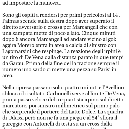
ad impostare la manovra.
Sono gli ospiti a rendersi per primi pericolosi al 14’,
Palmas scende sulla destra dopo aver superato il
diretto avversario e crossa per Marcangeli che con
una zampata mette di poco a lato. Cinque minuti
dopo è ancora Marcangeli ad andare vicino al gol:
aggira Morero entra in area e calcia di sinistro con
Lagomarsini che respinge. La reazione degli irpini è
un tiro di De Vena dalla distanza parato in due tempi
da Garau. Prima della fine del la frazione sempre il
numero uno sardo ci mette una pezza su Parisi in
area.
Nella ripresa passano solo quattro minuti e l’Avellino
sblocca il risultato. Carbonelli serve al limite De Vena,
prima passo veloce del trequartista irpino sul diretto
marcatore, poi sinistro millimetrico sul primo palo
che sorprende il portiere del Latte Dolce. La squadra
di Udassi però non ne fa una piega e al 54’ sfiora il
pareggio con Antonelli di testa su un cross dalla