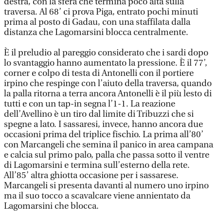
destra, con la sfera che termina poco alta sulla
traversa. Al 68’ ci prova Piga, entrato pochi minuti
prima al posto di Gadau, con una staffilata dalla
distanza che Lagomarsini blocca centralmente.
È il preludio al pareggio considerato che i sardi dopo
lo svantaggio hanno aumentato la pressione. È il 77’,
corner e colpo di testa di Antonelli con il portiere
irpino che respinge con l’aiuto della traversa, quando
la palla ritorna a terra ancora Antonelli è il più lesto di
tutti e con un tap-in segna l’1-1. La reazione
dell’Avellino è un tiro dal limite di Tribuzzi che si
spegne a lato. I sassaresi, invece, hanno ancora due
occasioni prima del triplice fischio. La prima all’80’
con Marcangeli che semina il panico in area campana
e calcia sul primo palo, palla che passa sotto il ventre
di Lagomarsini e termina sull’esterno della rete.
All’85’ altra ghiotta occasione per i sassarese.
Marcangeli si presenta davanti al numero uno irpino
ma il suo tocco a scavalcare viene annientato da
Lagomarsini che blocca.