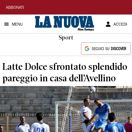
La
ABBONATI
Nuova
MENU
ACCEDI
Sardegna
Sport
SEGUICI SU
DISCOVER
Latte Dolce sfrontato splendido
pareggio in casa dell’Avellino