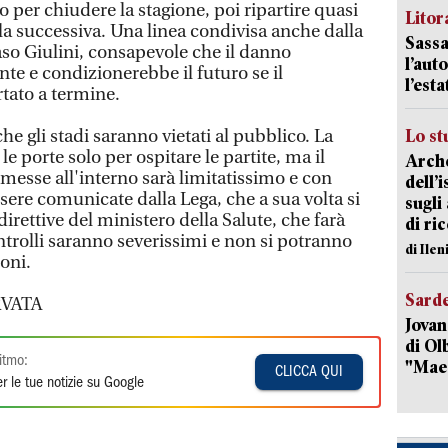
 per chiudere la stagione, poi ripartire quasi
Litora
la successiva. Una linea condivisa anche dalla
Sassa
so Giulini, consapevole che il danno
l’auto
te e condizionerebbe il futuro se il
l’est
tato a termine.
he gli stadi saranno vietati al pubblico. La
Lo st
e porte solo per ospitare le partite, ma il
Arche
esse all'interno sarà limitatissimo e con
dell’
ere comunicate dalla Lega, che a sua volta si
sugli
 direttive del ministero della Salute, che farà
di ri
controlli saranno severissimi e non si potranno
di Ile
oni.
Sard
VATA
Jovan
di Olb
itmo:
"Mae
CLICCA QUI
r le tue notizie su Google