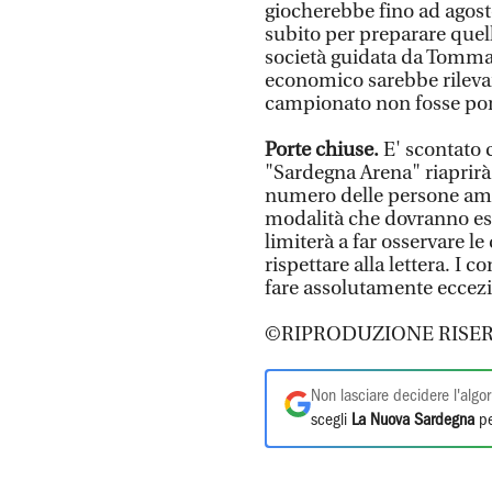
giocherebbe fino ad agosto
subito per preparare quel
società guidata da Tomma
economico sarebbe rilevan
campionato non fosse por
Porte chiuse.
E' scontato c
"Sardegna Arena" riaprirà l
numero delle persone amm
modalità che dovranno ess
limiterà a far osservare le
rispettare alla lettera. I 
fare assolutamente eccezi
©RIPRODUZIONE RISER
Non lasciare decidere l'algor
scegli
La Nuova Sardegna
pe