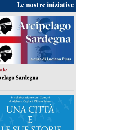
Le nostre iniziative
ale
pelago Sardegna