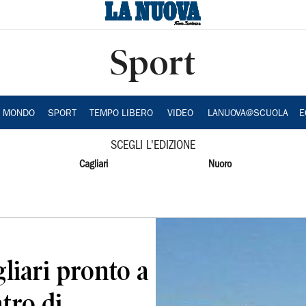
Sport
A MONDO
SPORT
TEMPO LIBERO
VIDEO
LANUOVA@SCUOLA
E
SCEGLI L'EDIZIONE
Cagliari
Nuoro
liari pronto a
tro di