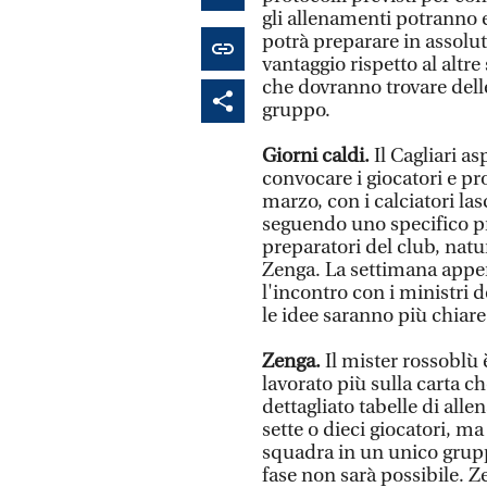
gli allenamenti potranno e
potrà preparare in assolut
vantaggio rispetto al altre
che dovranno trovare delle 
gruppo.
Giorni caldi.
Il Cagliari as
convocare i giocatori e pr
marzo, con i calciatori las
seguendo uno specifico p
preparatori del club, nat
Zenga. La settimana appen
l'incontro con i ministri d
le idee saranno più chiare
Zenga.
Il mister rossoblù
lavorato più sulla carta 
dettagliato tabelle di all
sette o dieci giocatori,
squadra in un unico grup
fase non sarà possibile. Z