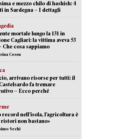
sima e mezzo chilo di hashish: 4
ti in Sardegna – I dettagli
agedia
ente mortale lungo la 131 in
ione Cagliari: la vittima aveva 53
– Che cosa sappiamo
erina Cossu
ica
cio, arrivano risorse per tutti: il
Castelsardo fa tremare
cutivo – Ecco perché
arme
 record nell’isola, l’agricoltura è
I ristori non bastano»
simo Sechi