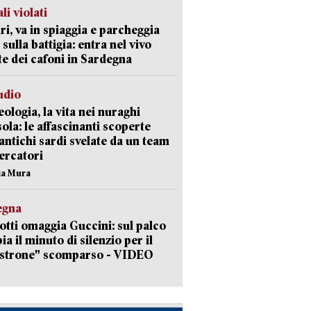
li violati
ri, va in spiaggia e parcheggia
 sulla battigia: entra nel vivo
ate dei cafoni in Sardegna
udio
ologia, la vita nei nuraghi
isola: le affascinanti scoperte
 antichi sardi svelate da un team
cercatori
nia Mura
egna
otti omaggia Guccini: sul palco
ia il minuto di silenzio per il
strone" scomparso - VIDEO