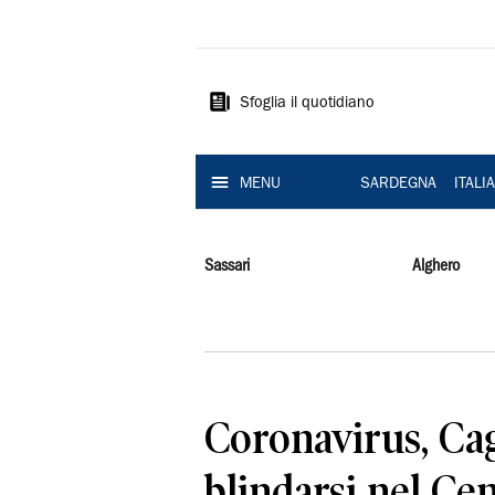
La
Nuova
Sardegna
Sfoglia il quotidiano
MENU
SARDEGNA
ITALI
Sassari
Alghero
Coronavirus, Cag
blindarsi nel Cen