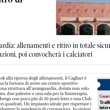
rdia: allenamenti e ritiro in totale sicu
azioni, poi convocherà i calciatori
k alla ripresa degli allenamenti, il Cagliari è
ha la fortuna di avere un centro sportivo
una struttura all'avanguardia, dotata non solo
o, due palestre e una sala per la fisioterapia,
Guard
bergo con poco più di 30 posti letto e una Club
Traff
ri quadrati. Un impianto ideale per rispettare i
inter
mbattere la pandemia di coronavirus. In sintesi,