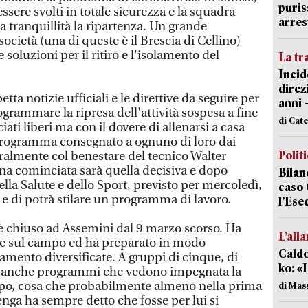
puris
ssere svolti in totale sicurezza e la squadra
arres
a tranquillità la ripartenza. Un grande
 società (una di queste è il Brescia di Cellino)
soluzioni per il ritiro e l'isolamento del
La tr
Incid
direz
petta notizie ufficiali e le direttive da seguire per
anni 
ogrammare la ripresa dell'attività sospesa a fine
di Cat
ciati liberi ma con il dovere di allenarsi a casa
rogramma consegnato a ognuno di loro dai
Polit
uralmente col benestare del tecnico Walter
a cominciata sarà quella decisiva e dopo
Bilan
ella Salute e dello Sport, previsto per mercoledì,
caso 
 e di potrà stilare un programma di lavoro.
l’Ese
 è chiuso ad Assemini dal 9 marzo scorso. Ha
L’all
che sul campo ed ha preparato in modo
Caldo
enamento diversificate. A gruppi di cinque, di
ko: «
 ma anche programmi che vedono impegnata la
po, cosa che probabilmente almeno nella prima
di Mas
enga ha sempre detto che fosse per lui si