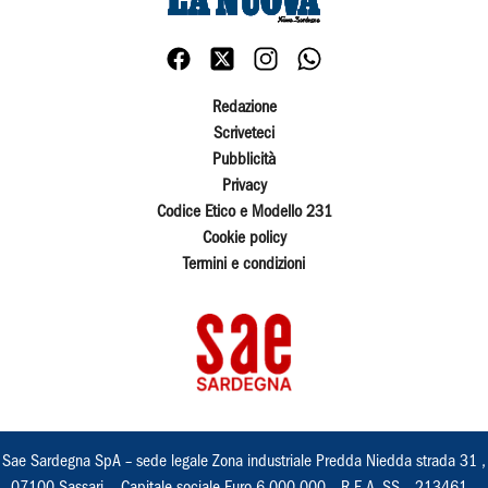
Redazione
Scriveteci
Pubblicità
Privacy
Codice Etico e Modello 231
Cookie policy
Termini e condizioni
Sae Sardegna SpA – sede legale Zona industriale Predda Niedda strada 31 ,
07100 Sassari, - Capitale sociale Euro 6.000.000 – R.E.A. SS – 213461 –