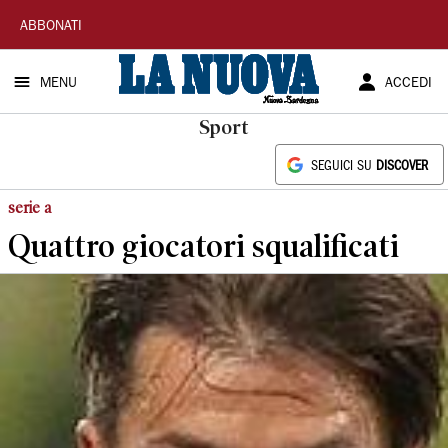
La
ABBONATI
Nuova
MENU
ACCEDI
Sardegna
Sport
SEGUICI SU
DISCOVER
serie a
Quattro giocatori squalificati