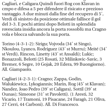
Cagliari, e Caligara.Quindi fuori Rog con Klavan in
cmpo e difesa a 5 per difendere il risicato e prezioso
vantaggio. A due minuti dalla fine del recupero di 5',
Verdi di sinistro da posizione ottimale fallisce il gol
del 3-3. E pochi attimi dopo Belotti in splendida
rovesciata insidia ancora la porta rossoblù ma Cragno
vola e blocca salvando la sua porta.
Torino (4-3-1-2): Sirigu; Vojvoda (34' st Singo),
Nkoulou, Lyanco, Rodriguez (43' st Murru); Meité (34'
st Verdi), Rincon, Linetty (43' st Ansaldi); Lukic;
Bonazzoli, Belotti (25 Rosati, 32 Milinkovic-Savic, 3
Bremer, 6 Segre, 10 Gojak, 20 Edera, 99 Buongiorno).
All. Giampaolo.
Cagliari (4-2-3-1): Cragno; Zappa, Godin,
Walukiewicz, Lykogiannis; Marin, Rog (45' st Klavan);
Nandez, Joao Pedro (39' st Caligara), Sottil (39' st
Ounas); Simeone (31' st Pavoletti). (1 Aresti, 32
Vicario, 17 Tramoni, 19 Pisacane, 24 Faragò, 21 Oliva,
27 Cerri, 44 Carboni). All. Di Francesco.