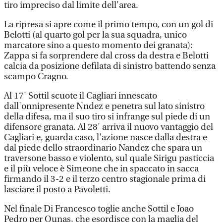
tiro impreciso dal limite dell'area.
La ripresa si apre come il primo tempo, con un gol di
Belotti (al quarto gol per la sua squadra, unico
marcatore sino a questo momento dei granata):
Zappa si fa sorprendere dal cross da destra e Belotti
calcia da posizione defilata di sinistro battendo senza
scampo Cragno.
Al 17' Sottil scuote il Cagliari innescato
dall'onnipresente Nndez e penetra sul lato sinistro
della difesa, ma il suo tiro si infrange sul piede di un
difensore granata. Al 28' arriva il nuovo vantaggio del
Cagliari e, guarda caso, l'azione nasce dalla destra e
dal piede dello straordinario Nandez che spara un
traversone basso e violento, sul quale Sirigu pasticcia
e il più veloce è Simeone che in spaccato in sacca
firmando il 3-2 e il terzo centro stagionale prima di
lasciare il posto a Pavoletti.
Nel finale Di Francesco toglie anche Sottil e Joao
Pedro per Ounas, che esordisce con la maglia del