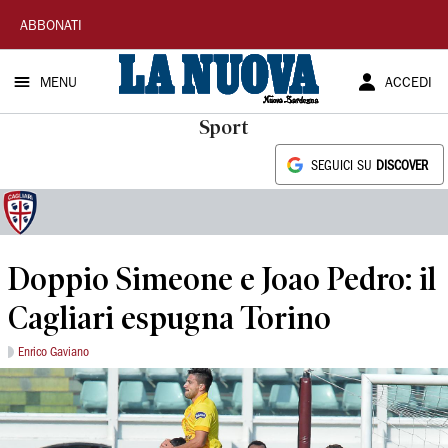
La
ABBONATI
Nuova
MENU
ACCEDI
Sardegna
Sport
SEGUICI SU
DISCOVER
Doppio Simeone e Joao Pedro: il
Cagliari espugna Torino
Enrico Gaviano