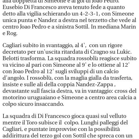
alla doppietta di Simeone e al gol di Joao Pedro.
Eusebio Di Francesco aveva tenuto fede a quanto
detto alla vigilia schierando un 4-2-3-1, con Simeone
unica punta e Nandez a destra nel terzetto che vede al
centro Joao Pedro e a sinistra Sottil. In mediana Marin
e Rog.
Cagliari subito in svantaggio, al 4', con un rigore
decretato per un'uscita ritardata di Cragno su Lukic.
Belotti trasforma. La squadra rossoblù reagisce subito
va vicino al pari con Simeone al 9' e lo ottiene al 12'
con Joao Pedro al 12' sugli sviluppi di un calcio
d'angolo. I rossoblù, con la maglia gialla da trasferta,
insiste e sulle ali della coppia Nandez-Zappa ,
devastante sull fascia destra, va in vantaggio: cross del
motorino uruguaiano e Simeone a centro area calcia a
colpo sicuro insaccando.
La squadra di Di Francesco gioca quasi sul velluto
mentre il Toro subisce il colpo. Lunghi palleggi del
Cagliari, e puntate improvvise con la possibilità
addirittura del terzo gol con Sottil che spreca con un