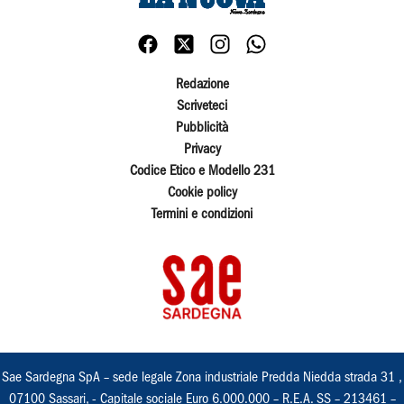
Redazione
Scriveteci
Pubblicità
Privacy
Codice Etico e Modello 231
Cookie policy
Termini e condizioni
Sae Sardegna SpA – sede legale Zona industriale Predda Niedda strada 31 ,
07100 Sassari, - Capitale sociale Euro 6.000.000 – R.E.A. SS – 213461 –