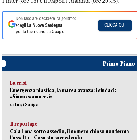
l’Inter (ore 18) e il Napoli l’Atalanta (ore 20.45).
Non lasciare decidere l'algoritmo:
CLICCA QUI
scegli
La Nuova Sardegna
per le tue notizie su Google
Primo Piano
La crisi
Emergenza plastica, la marea avanza: i sindaci:
«Siamo sommersi»
di Luigi Soriga
Il reportage
Cala Luna sotto assedio, il numero chiuso non ferma
l’assalto – Cosa sta succedendo