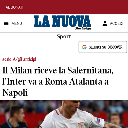
La
ABBONATI
Nuova
MENU
ACCEDI
Sardegna
Sport
SEGUICI SU
DISCOVER
serie A/gli anticipi
Il Milan riceve la Salernitana,
l’Inter va a Roma Atalanta a
Napoli