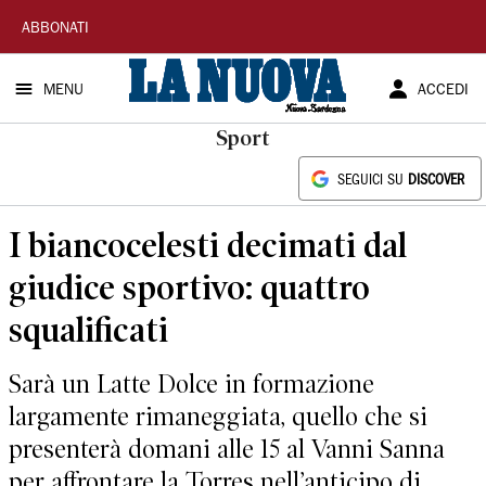
La
ABBONATI
Nuova
MENU
ACCEDI
Sardegna
Sport
SEGUICI SU
DISCOVER
I biancocelesti decimati dal
giudice sportivo: quattro
squalificati
Sarà un Latte Dolce in formazione
largamente rimaneggiata, quello che si
presenterà domani alle 15 al Vanni Sanna
per affrontare la Torres nell’anticipo di