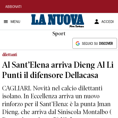
La
ABBONATI
Nuova
MENU
ACCEDI
Sardegna
Sport
SEGUICI SU
DISCOVER
dilettanti
Al Sant’Elena arriva Dieng Al Li
Punti il difensore Dellacasa
CAGLIARI. Novità nel calcio dilettanti
isolano. In Eccellenza arriva un nuovo
rinforzo per il Sant’Elena: è la punta Jman
Dieng, che arriva dal Siniscola Montalbo (