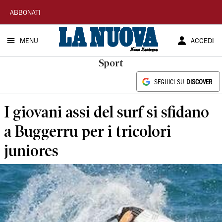
La
ABBONATI
Nuova
MENU
ACCEDI
Sardegna
Sport
SEGUICI SU
DISCOVER
I giovani assi del surf si sfidano
a Buggerru per i tricolori
juniores