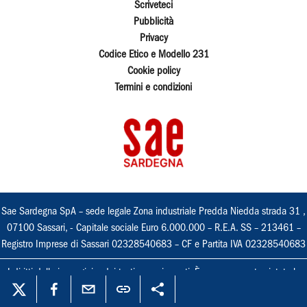
Scriveteci
Pubblicità
Privacy
Codice Etico e Modello 231
Cookie policy
Termini e condizioni
Sae Sardegna SpA – sede legale Zona industriale Predda Niedda strada 31 ,
07100 Sassari, - Capitale sociale Euro 6.000.000 – R.E.A. SS – 213461 –
Registro Imprese di Sassari 02328540683 – CF e Partita IVA 02328540683
I diritti delle immagini e dei testi sono riservati. È espressamente vietata la
loro riproduzione con qualsiasi mezzo e l'adattamento totale o parziale.