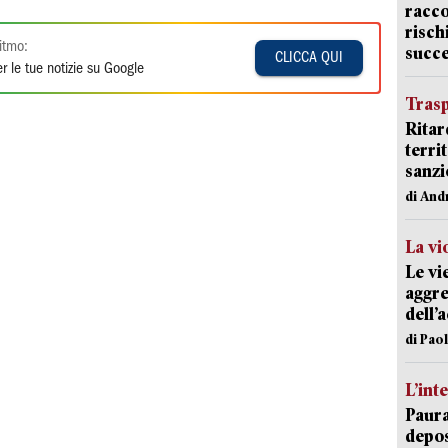
racco
risch
itmo:
succ
CLICCA QUI
r le tue notizie su Google
Trasp
Ritar
terri
sanzi
di And
La vi
Le vi
aggre
dell’
di Pao
L’int
Paura
depos