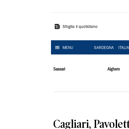
La
Nuova
Sardegna
Sfoglia il quotidiano
MENU
SARDEGNA
ITALI
Sassari
Alghero
Cagliari, Pavolett