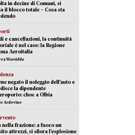
lta in decine di Comuni, si
ia il blocco totale – Cosa sta
edendo
orti
di e cancellazioni, la continuità
toriale è nel caos: la Regione
ona Aeroitalia
rea Massidda
olenza
ene negato il noleggio dell’auto e
disce la dipendente
aeroporto: choc a Olbia
lo Ardovino
ervento
 nella frazione: a fuoco un
ito attrezzi, si sfiora l’esplosione