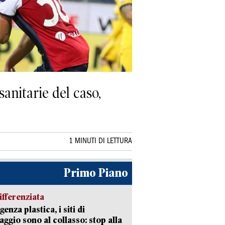
sanitarie del caso,
1 MINUTI DI LETTURA
Primo Piano
ifferenziata
enza plastica, i siti di
aggio sono al collasso: stop alla