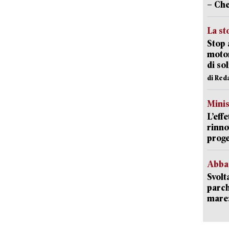
– Che
La st
Stop 
motor
di so
di Red
Mini
L’eff
rinno
proge
Abba
Svolt
parch
mare: 