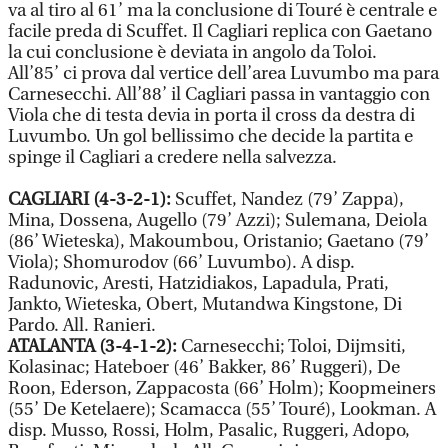
va al tiro al 61’ ma la conclusione di Touré è centrale e
facile preda di Scuffet. Il Cagliari replica con Gaetano
la cui conclusione è deviata in angolo da Toloi.
All’85’ ci prova dal vertice dell’area Luvumbo ma para
Carnesecchi. All’88’ il Cagliari passa in vantaggio con
Viola che di testa devia in porta il cross da destra di
Luvumbo. Un gol bellissimo che decide la partita e
spinge il Cagliari a credere nella salvezza.
CAGLIARI (4-3-2-1):
Scuffet, Nandez (79’ Zappa),
Mina, Dossena, Augello (79’ Azzi); Sulemana, Deiola
(86’ Wieteska), Makoumbou, Oristanio; Gaetano (79’
Viola); Shomurodov (66’ Luvumbo). A disp.
Radunovic, Aresti, Hatzidiakos, Lapadula, Prati,
Jankto, Wieteska, Obert, Mutandwa Kingstone, Di
Pardo. All. Ranieri.
ATALANTA (3-4-1-2):
Carnesecchi; Toloi, Dijmsiti,
Kolasinac; Hateboer (46’ Bakker, 86’ Ruggeri), De
Roon, Ederson, Zappacosta (66’ Holm); Koopmeiners
(55’ De Ketelaere); Scamacca (55’ Touré), Lookman. A
disp. Musso, Rossi, Holm, Pasalic, Ruggeri, Adopo,