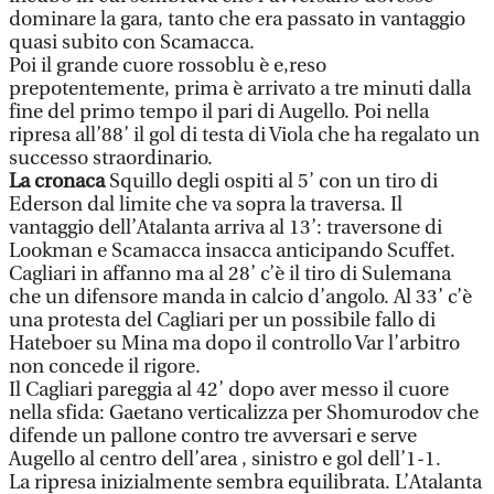
dominare la gara, tanto che era passato in vantaggio
quasi subito con Scamacca.
Poi il grande cuore rossoblu è e,reso
prepotentemente, prima è arrivato a tre minuti dalla
fine del primo tempo il pari di Augello. Poi nella
ripresa all’88’ il gol di testa di Viola che ha regalato un
successo straordinario.
La cronaca
Squillo degli ospiti al 5’ con un tiro di
Ederson dal limite che va sopra la traversa. Il
vantaggio dell’Atalanta arriva al 13’: traversone di
Lookman e Scamacca insacca anticipando Scuffet.
Cagliari in affanno ma al 28’ c’è il tiro di Sulemana
che un difensore manda in calcio d’angolo. Al 33’ c’è
una protesta del Cagliari per un possibile fallo di
Hateboer su Mina ma dopo il controllo Var l’arbitro
non concede il rigore.
Il Cagliari pareggia al 42’ dopo aver messo il cuore
nella sfida: Gaetano verticalizza per Shomurodov che
difende un pallone contro tre avversari e serve
Augello al centro dell’area , sinistro e gol dell’1-1.
La ripresa inizialmente sembra equilibrata. L’Atalanta