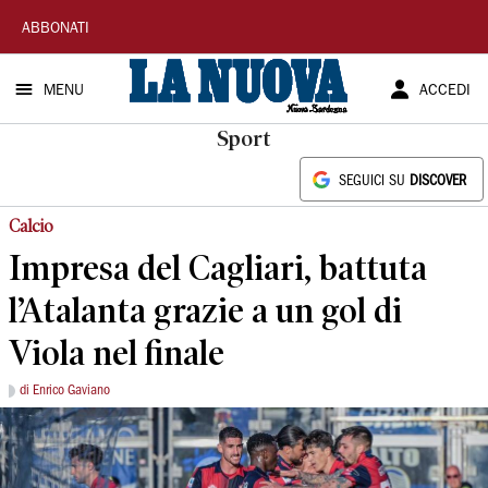
La
ABBONATI
Nuova
MENU
ACCEDI
Sardegna
Sport
SEGUICI SU
DISCOVER
Calcio
Impresa del Cagliari, battuta
l’Atalanta grazie a un gol di
Viola nel finale
di Enrico Gaviano