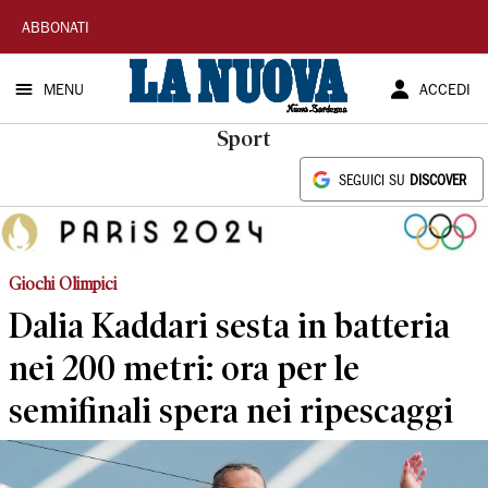
La
ABBONATI
Nuova
MENU
ACCEDI
Sardegna
Sport
SEGUICI SU
DISCOVER
Giochi Olimpici
Dalia Kaddari sesta in batteria
nei 200 metri: ora per le
semifinali spera nei ripescaggi