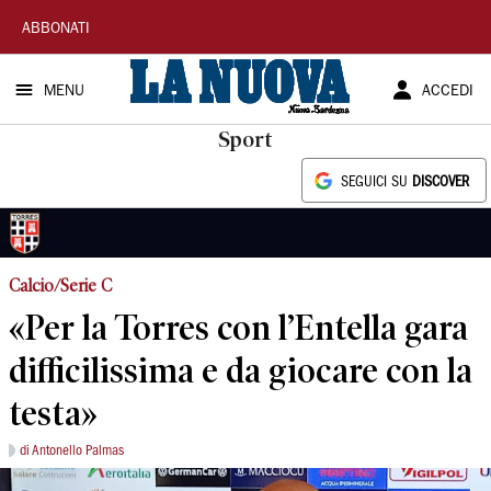
La
ABBONATI
Nuova
MENU
ACCEDI
Sardegna
Sport
SEGUICI SU
DISCOVER
Calcio/Serie C
«Per la Torres con l’Entella gara
difficilissima e da giocare con la
testa»
di Antonello Palmas