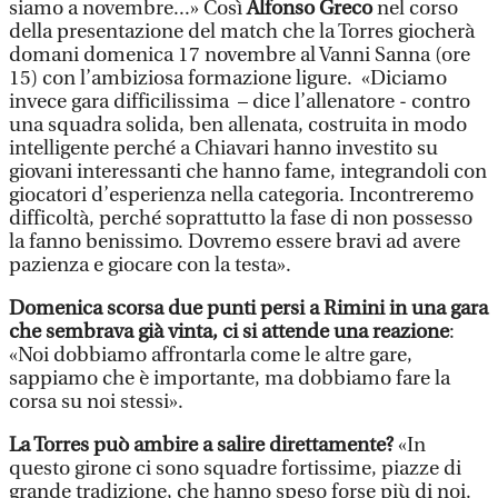
siamo a novembre...» Così
Alfonso Greco
nel corso
della presentazione del match che la Torres giocherà
domani domenica 17 novembre al Vanni Sanna (ore
15) con l’ambiziosa formazione ligure. «Diciamo
invece gara difficilissima – dice l’allenatore - contro
una squadra solida, ben allenata, costruita in modo
intelligente perché a Chiavari hanno investito su
giovani interessanti che hanno fame, integrandoli con
giocatori d’esperienza nella categoria. Incontreremo
difficoltà, perché soprattutto la fase di non possesso
la fanno benissimo. Dovremo essere bravi ad avere
pazienza e giocare con la testa».
Domenica scorsa due punti persi a Rimini in una gara
che sembrava già vinta, ci si attende una reazione
:
«Noi dobbiamo affrontarla come le altre gare,
sappiamo che è importante, ma dobbiamo fare la
corsa su noi stessi».
La Torres può ambire a salire direttamente?
«In
questo girone ci sono squadre fortissime, piazze di
grande tradizione, che hanno speso forse più di noi.