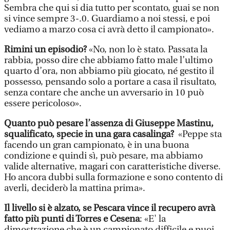
Sembra che qui si dia tutto per scontato, guai se non
si vince sempre 3-.0. Guardiamo a noi stessi, e poi
vediamo a marzo cosa ci avrà detto il campionato».
Rimini un episodio?
«No, non lo è stato. Passata la
rabbia, posso dire che abbiamo fatto male l’ultimo
quarto d’ora, non abbiamo più giocato, né gestito il
possesso, pensando solo a portare a casa il risultato,
senza contare che anche un avversario in 10 può
essere pericoloso».
Quanto può pesare l’assenza di Giuseppe Mastinu,
squalificato, specie in una gara casalinga?
«Peppe sta
facendo un gran campionato, è in una buona
condizione e quindi sì, può pesare, ma abbiamo
valide alternative, magari con caratteristiche diverse.
Ho ancora dubbi sulla formazione e sono contento di
averli, deciderò la mattina prima».
Il livello si è alzato, se Pescara vince il recupero avrà
fatto più punti di Torres e Cesena
: «E' la
dimostrazione che è un campionato difficile e puoi