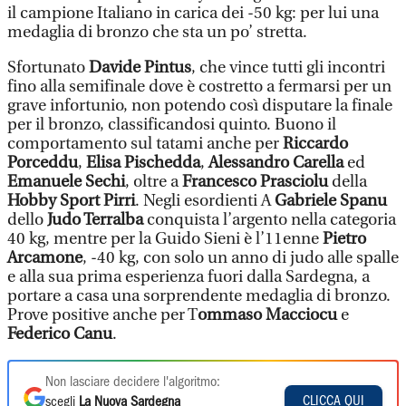
il campione Italiano in carica dei -50 kg: per lui una
medaglia di bronzo che sta un po’ stretta.
Sfortunato
Davide Pintus
, che vince tutti gli incontri
fino alla semifinale dove è costretto a fermarsi per un
grave infortunio, non potendo così disputare la finale
per il bronzo, classificandosi quinto. Buono il
comportamento sul tatami anche per
Riccardo
Porceddu
,
Elisa Pischedda
,
Alessandro Carella
ed
Emanuele Sechi
, oltre a
Francesco Prasciolu
della
Hobby Sport Pirri
. Negli esordienti A
Gabriele Spanu
dello
Judo Terralba
conquista l’argento nella categoria
40 kg, mentre per la Guido Sieni è l’11enne
Pietro
Arcamone
, -40 kg, con solo un anno di judo alle spalle
e alla sua prima esperienza fuori dalla Sardegna, a
portare a casa una sorprendente medaglia di bronzo.
Prove positive anche per T
ommaso Macciocu
e
Federico Canu
.
Non lasciare decidere l'algoritmo:
CLICCA QUI
scegli
La Nuova Sardegna