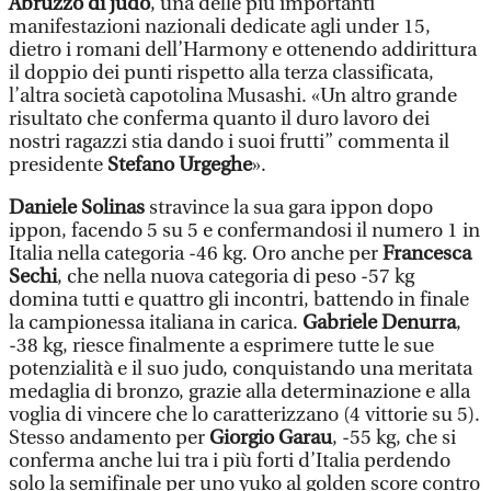
Abruzzo di judo
, una delle più importanti
manifestazioni nazionali dedicate agli under 15,
dietro i romani dell’Harmony e ottenendo addirittura
il doppio dei punti rispetto alla terza classificata,
l’altra società capotolina Musashi. «Un altro grande
risultato che conferma quanto il duro lavoro dei
nostri ragazzi stia dando i suoi frutti” commenta il
presidente
Stefano Urgeghe
».
Daniele Solinas
stravince la sua gara ippon dopo
ippon, facendo 5 su 5 e confermandosi il numero 1 in
Italia nella categoria -46 kg. Oro anche per
Francesca
Sechi
, che nella nuova categoria di peso -57 kg
domina tutti e quattro gli incontri, battendo in finale
la campionessa italiana in carica.
Gabriele Denurra
,
-38 kg, riesce finalmente a esprimere tutte le sue
potenzialità e il suo judo, conquistando una meritata
medaglia di bronzo, grazie alla determinazione e alla
voglia di vincere che lo caratterizzano (4 vittorie su 5).
Stesso andamento per
Giorgio Garau
, -55 kg, che si
conferma anche lui tra i più forti d’Italia perdendo
solo la semifinale per uno yuko al golden score contro