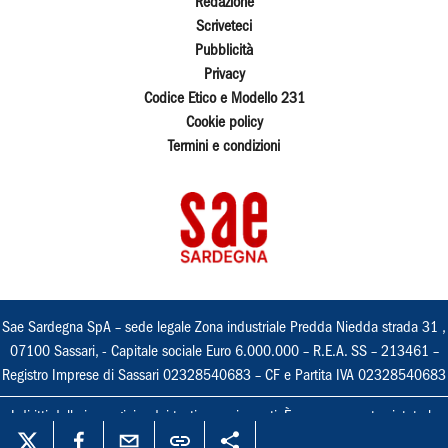
Redazione
Scriveteci
Pubblicità
Privacy
Codice Etico e Modello 231
Cookie policy
Termini e condizioni
Sae Sardegna SpA – sede legale Zona industriale Predda Niedda strada 31 ,
07100 Sassari, - Capitale sociale Euro 6.000.000 – R.E.A. SS – 213461 –
Registro Imprese di Sassari 02328540683 – CF e Partita IVA 02328540683
I diritti delle immagini e dei testi sono riservati. È espressamente vietata la
loro riproduzione con qualsiasi mezzo e l'adattamento totale o parziale.