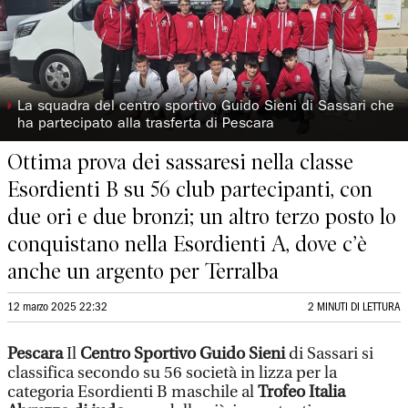
◗
La squadra del centro sportivo Guido Sieni di Sassari che
ha partecipato alla trasferta di Pescara
Ottima prova dei sassaresi nella classe
Esordienti B su 56 club partecipanti, con
due ori e due bronzi; un altro terzo posto lo
conquistano nella Esordienti A, dove c’è
anche un argento per Terralba
12 marzo 2025 22:32
2 MINUTI DI LETTURA
Pescara
Il
Centro Sportivo Guido Sieni
di Sassari si
classifica secondo
su 56 società in lizza per la
categoria Esordienti B maschile
al
Trofeo Italia