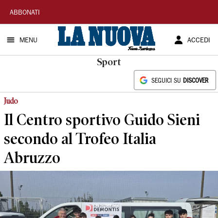
La
ABBONATI
Nuova
MENU
ACCEDI
Sardegna
Sport
SEGUICI SU
DISCOVER
Judo
Il Centro sportivo Guido Sieni
secondo al Trofeo Italia
Abruzzo