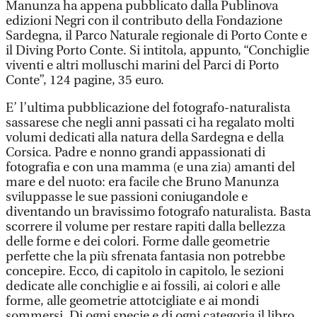
Manunza ha appena pubblicato dalla Publinova
edizioni Negri con il contributo della Fondazione
Sardegna, il Parco Naturale regionale di Porto Conte e
il Diving Porto Conte. Si intitola, appunto, “Conchiglie
viventi e altri molluschi marini del Parci di Porto
Conte”, 124 pagine, 35 euro.
E’ l’ultima pubblicazione del fotografo-naturalista
sassarese che negli anni passati ci ha regalato molti
volumi dedicati alla natura della Sardegna e della
Corsica. Padre e nonno grandi appassionati di
fotografia e con una mamma (e una zia) amanti del
mare e del nuoto: era facile che Bruno Manunza
sviluppasse le sue passioni coniugandole e
diventando un bravissimo fotografo naturalista. Basta
scorrere il volume per restare rapiti dalla bellezza
delle forme e dei colori. Forme dalle geometrie
perfette che la più sfrenata fantasia non potrebbe
concepire. Ecco, di capitolo in capitolo, le sezioni
dedicate alle conchiglie e ai fossili, ai colori e alle
forme, alle geometrie attotcigliate e ai mondi
sommersi. Di ogni specie e di ogni categoria il libro