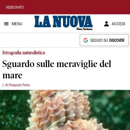
La
ABBONATI
Nuova
MENU
ACCEDI
Sardegna
SEGUICI SU
DISCOVER
fotografia naturalistica
Sguardo sulle meraviglie del
mare
di Pasquale Porcu