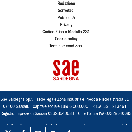
Redazione
Scriveteci
Pubblicità
Privacy
Codice Etico e Modello 231
Cookie policy
Termini e condizioni
Sae Sardegna SpA – sede legale Zona industriale Predda Niedda strada 31 ,
07100 Sassari, - Capitale sociale Euro 6.000.000 – R.E.A. SS – 213461 –
Registro Imprese di Sassari 02328540683 – CF e Partita IVA 02328540683
I diritti delle immagini e dei testi sono riservati. È espressamente vietata la