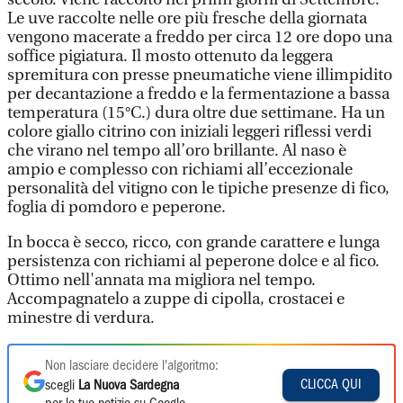
Le uve raccolte nelle ore più fresche della giornata
vengono macerate a freddo per circa 12 ore dopo una
soffice pigiatura. Il mosto ottenuto da leggera
spremitura con presse pneumatiche viene illimpidito
per decantazione a freddo e la fermentazione a bassa
temperatura (15°C.) dura oltre due settimane. Ha un
colore giallo citrino con iniziali leggeri riflessi verdi
che virano nel tempo all’oro brillante. Al naso è
ampio e complesso con richiami all’eccezionale
personalità del vitigno con le tipiche presenze di fico,
foglia di pomdoro e peperone.
In bocca è secco, ricco, con grande carattere e lunga
persistenza con richiami al peperone dolce e al fico.
Ottimo nell'annata ma migliora nel tempo.
Accompagnatelo a zuppe di cipolla, crostacei e
minestre di verdura.
Non lasciare decidere l'algoritmo:
CLICCA QUI
scegli
La Nuova Sardegna