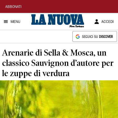
La
ABBONATI
Nuova
MENU
ACCEDI
Sardegna
SEGUICI SU
DISCOVER
Arenarie di Sella & Mosca, un
classico Sauvignon d’autore per
le zuppe di verdura