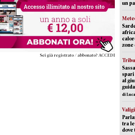
un pa
Mete
Sarde
afric
calor
zone 
Sei già registrato / abbonato? ACCEDI
Trib
Sassa
spari
al giu
guida
di Luca
Valig
Parla
tra l
dove 