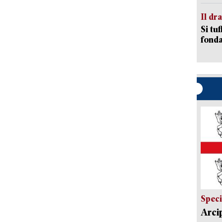
Il d
Si tuf
fonda
Speci
Arci