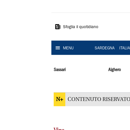
La
Nuova
Sardegna
Sfoglia il quotidiano
MENU
SARDEGNA
ITALI
Sassari
Alghero
N+
CONTENUTO RISERVATO