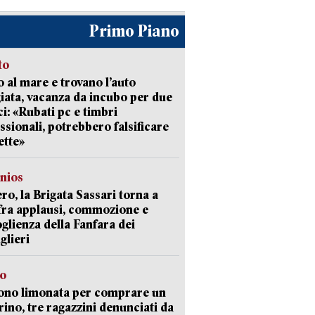
Primo Piano
to
 al mare e trovano l’auto
giata, vacanza da incubo per due
i: «Rubati pc e timbri
ssionali, potrebbero falsificare
ette»
nios
ro, la Brigata Sassari torna a
fra applausi, commozione e
oglienza della Fanfara dei
glieri
so
ono limonata per comprare un
ino, tre ragazzini denunciati da