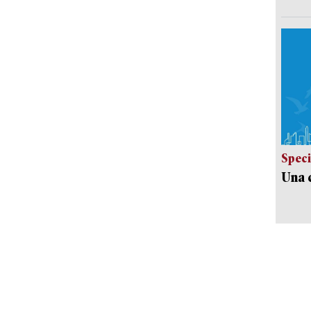
Speci
Una c