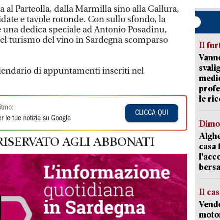
al Parteolla, dalla Marmilla sino alla Gallura,
idate e tavole rotonde. Con sullo sfondo, la
una dedica speciale ad Antonio Posadinu,
el turismo del vino in Sardegna scomparso
Il fur
Vanno
svali
lendario di appuntamenti inseriti nel
medic
profe
le ric
itmo:
CLICCA QUI
r le tue notizie su Google
Dimo
Alghe
RISERVATO AGLI ABBONATI
casa 
l'acc
bersa
Il ca
Vend
motor