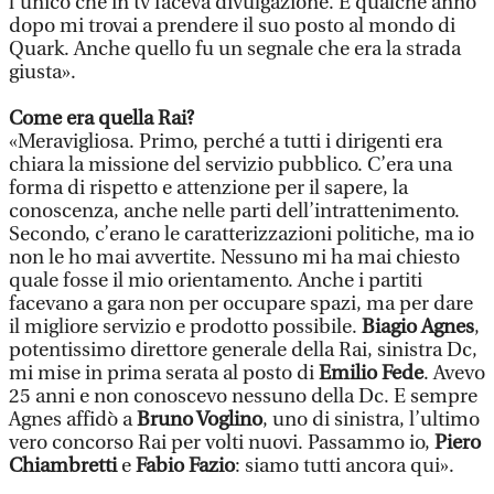
l’unico che in tv faceva divulgazione. E qualche anno
dopo mi trovai a prendere il suo posto al mondo di
Quark. Anche quello fu un segnale che era la strada
giusta».
Come era quella Rai?
«Meravigliosa. Primo, perché a tutti i dirigenti era
chiara la missione del servizio pubblico. C’era una
forma di rispetto e attenzione per il sapere, la
conoscenza, anche nelle parti dell’intrattenimento.
Secondo, c’erano le caratterizzazioni politiche, ma io
non le ho mai avvertite. Nessuno mi ha mai chiesto
quale fosse il mio orientamento. Anche i partiti
facevano a gara non per occupare spazi, ma per dare
il migliore servizio e prodotto possibile.
Biagio Agnes
,
potentissimo direttore generale della Rai, sinistra Dc,
mi mise in prima serata al posto di
Emilio Fede
. Avevo
25 anni e non conoscevo nessuno della Dc. E sempre
Agnes affidò a
Bruno Voglino
, uno di sinistra, l’ultimo
vero concorso Rai per volti nuovi. Passammo io,
Piero
Chiambretti
e
Fabio Fazio
: siamo tutti ancora qui».