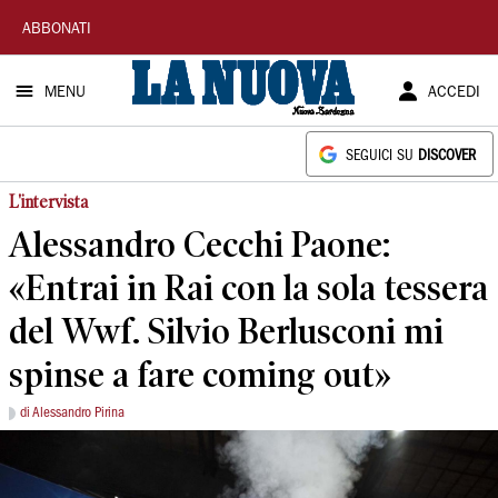
La
ABBONATI
Nuova
MENU
ACCEDI
Sardegna
SEGUICI SU
DISCOVER
L'intervista
Alessandro Cecchi Paone:
«Entrai in Rai con la sola tessera
del Wwf. Silvio Berlusconi mi
spinse a fare coming out»
di Alessandro Pirina