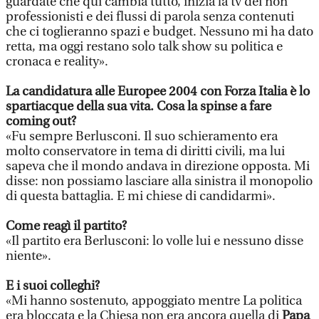
guardate che qui cambia tutto, inizia la tv dei non
professionisti e dei flussi di parola senza contenuti
che ci toglieranno spazi e budget. Nessuno mi ha dato
retta, ma oggi restano solo talk show su politica e
cronaca e reality».
La candidatura alle Europee 2004 con Forza Italia è lo
spartiacque della sua vita. Cosa la spinse a fare
coming out?
«Fu sempre Berlusconi. Il suo schieramento era
molto conservatore in tema di diritti civili, ma lui
sapeva che il mondo andava in direzione opposta. Mi
disse: non possiamo lasciare alla sinistra il monopolio
di questa battaglia. E mi chiese di candidarmi».
Come reagì il partito?
«Il partito era Berlusconi: lo volle lui e nessuno disse
niente».
E i suoi colleghi?
«Mi hanno sostenuto, appoggiato mentre La politica
era bloccata e la Chiesa non era ancora quella di
Papa