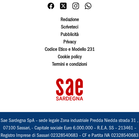
Redazione
Scriveteci
Pubblicità
Privacy
Codice Etico e Modello 231
Cookie policy
Termini e condizioni
Sae Sardegna SpA – sede legale Zona industriale Predda Niedda strada 31 ,
07100 Sassari, - Capitale sociale Euro 6.000.000 – R.E.A. SS – 213461 –
Registro Imprese di Sassari 02328540683 – CF e Partita IVA 02328540683