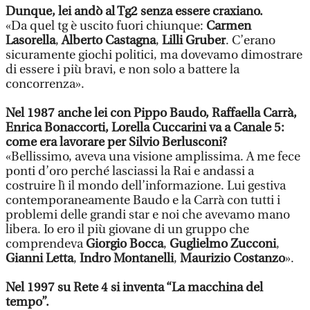
Dunque, lei andò al Tg2 senza essere craxiano.
«Da quel tg è uscito fuori chiunque:
Carmen
Lasorella
,
Alberto Castagna
,
Lilli Gruber
. C’erano
sicuramente giochi politici, ma dovevamo dimostrare
di essere i più bravi, e non solo a battere la
concorrenza».
Nel 1987 anche lei con Pippo Baudo, Raffaella Carrà,
Enrica Bonaccorti, Lorella Cuccarini va a Canale 5:
come era lavorare per Silvio Berlusconi?
«Bellissimo, aveva una visione amplissima. A me fece
ponti d’oro perché lasciassi la Rai e andassi a
costruire lì il mondo dell’informazione. Lui gestiva
contemporaneamente Baudo e la Carrà con tutti i
problemi delle grandi star e noi che avevamo mano
libera. Io ero il più giovane di un gruppo che
comprendeva
Giorgio Bocca
,
Guglielmo Zucconi
,
Gianni Letta
,
Indro Montanelli
,
Maurizio Costanzo
».
Nel 1997 su Rete 4 si inventa “La macchina del
tempo”.