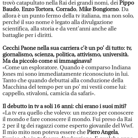
trovò catapultato nella Rai dei grandi nomi, dei
Pippo
Baudo
,
Enzo Tortora
,
Corrado
,
Mike Bongiorno
. Da
allora è un punto fermo della tv italiana, ma non solo,
perché il suo nome è legato alla divulgazione
scientifica, alla storia e da vent’anni anche alle
battaglie per i diritti.
Cecchi Paone nella sua carriera c’è un po’ di tutto: tv,
giornalismo, scienza, politica, attivismo, università.
Ma da piccolo come si immaginava?
«Come un esploratore. Quando è comparso Indiana
Jones mi sono immediatamente riconosciuto in lui.
Tanto che quando debuttai alla conduzione della
Macchina del tempo per un po’ mi vestii come lui:
cappello, stivaloni, camicia da safari».
Il debutto in tv a soli 16 anni: chi erano i suoi miti?
«La tv era quello che volevo: un mezzo per conoscere
il mondo e fare conoscere il mondo. Fui preso da Rai
2 per il tg dei ragazzi come esperto giovanile del Wwf.
Il mio mito non poteva essere che
Piero Angela
,