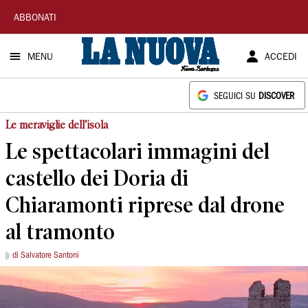
La
ABBONATI
Nuova
MENU
ACCEDI
Sardegna
SEGUICI SU
DISCOVER
Le meraviglie dell’isola
Le spettacolari immagini del
castello dei Doria di
Chiaramonti riprese dal drone
al tramonto
di Salvatore Santoni