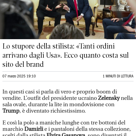
Lo stupore della stilista: «Tanti ordini
arrivano dagli Usa». Ecco quanto costa sul
sito del brand
07 marzo 2025 19:10
1 MINUTI DI LETTURA
In questi casi si parla di vero e proprio boom di
vendite. L’outfit del presidente ucraino
Zelensky
nella
sala ovale, durante la lite in mondovisione con
Trump
, è diventato richiestissimo.
E così la polo a maniche lunghe con tre bottoni del
marchio
Damirli
e i pantaloni della stessa collezione,
scelti dalla stilista
Elvira Gasanova
, sono diventati il