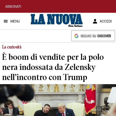
La
ABBONATI
Nuova
MENU
ACCEDI
Sardegna
SEGUICI SU
DISCOVER
La curiosità
È boom di vendite per la polo
nera indossata da Zelensky
nell’incontro con Trump