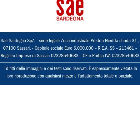
Sae Sardegna SpA – sede legale Zona industriale Predda Niedda strada 31 ,
07100 Sassari, - Capitale sociale Euro 6.000.000 – R.E.A. SS – 213461 –
Registro Imprese di Sassari 02328540683 – CF e Partita IVA 02328540683
I diritti delle immagini e dei testi sono riservati. È espressamente vietata la
loro riproduzione con qualsiasi mezzo e l'adattamento totale o parziale.