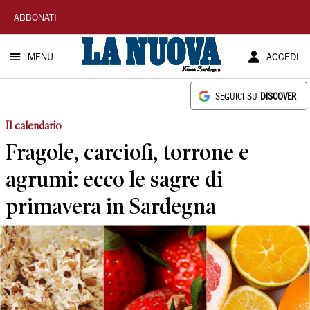
La
ABBONATI
Nuova
MENU
ACCEDI
Sardegna
SEGUICI SU
DISCOVER
Il calendario
Fragole, carciofi, torrone e
agrumi: ecco le sagre di
primavera in Sardegna