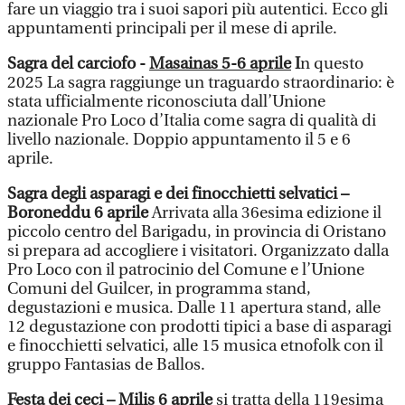
fare un viaggio tra i suoi sapori più autentici. Ecco gli
appuntamenti principali per il mese di aprile.
Sagra del carciofo -
Masainas 5-6 aprile
I
n questo
2025 La sagra
raggiunge un traguardo straordinario: è
stata ufficialmente riconosciuta dall’Unione
nazionale Pro Loco d’Italia come sagra di qualità di
livello nazionale. Doppio appuntamento il 5 e 6
aprile.
Sagra degli asparagi e dei finocchietti selvatici –
Boroneddu 6 aprile
Arrivata alla 36esima edizione il
piccolo centro del Barigadu, in provincia di Oristano
si prepara ad accogliere i visitatori. Organizzato dalla
Pro Loco con il patrocinio del Comune e l’Unione
Comuni del Guilcer, in programma stand,
degustazioni e musica. Dalle 11 apertura stand, alle
12 degustazione con prodotti tipici a base di asparagi
e finocchietti selvatici, alle 15 musica etnofolk con il
gruppo Fantasias de Ballos.
Festa dei ceci – Milis 6 aprile
si tratta della 119esima