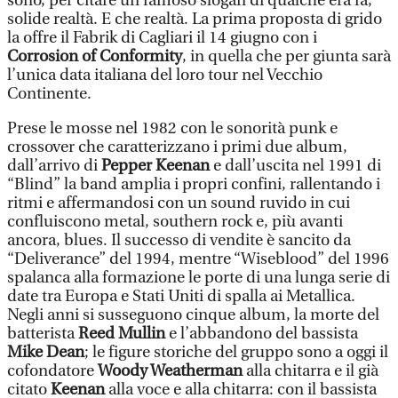
sono, per citare un famoso slogan di qualche era fa,
solide realtà. E che realtà. La prima proposta di grido
la offre il Fabrik di Cagliari il 14 giugno con i
Corrosion of Conformity
, in quella che per giunta sarà
l’unica data italiana del loro tour nel Vecchio
Continente.
Prese le mosse nel 1982 con le sonorità punk e
crossover che caratterizzano i primi due album,
dall’arrivo di
Pepper Keenan
e dall’uscita nel 1991 di
“Blind” la band amplia i propri confini, rallentando i
ritmi e affermandosi con un sound ruvido in cui
confluiscono metal, southern rock e, più avanti
ancora, blues. Il successo di vendite è sancito da
“Deliverance” del 1994, mentre “Wiseblood” del 1996
spalanca alla formazione le porte di una lunga serie di
date tra Europa e Stati Uniti di spalla ai Metallica.
Negli anni si susseguono cinque album, la morte del
batterista
Reed Mullin
e l’abbandono del bassista
Mike Dean
; le figure storiche del gruppo sono a oggi il
cofondatore
Woody Weatherman
alla chitarra e il già
citato
Keenan
alla voce e alla chitarra: con il bassista