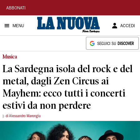
La
ABBONATI
Nuova
MENU
ACCEDI
Sardegna
SEGUICI SU
DISCOVER
Musica
La Sardegna isola del rock e del
metal, dagli Zen Circus ai
Mayhem: ecco tutti i concerti
estivi da non perdere
di Alessandro Marongiu