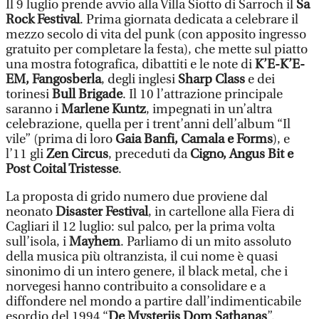
Il 9 luglio prende avvio alla Villa Siotto di Sarroch il
Sa
Rock Festival
. Prima giornata dedicata a celebrare il
mezzo secolo di vita del punk (con apposito ingresso
gratuito per completare la festa), che mette sul piatto
una mostra fotografica, dibattiti e le note di
K’E-K’E-
EM, Fangosberla
, degli inglesi
Sharp Class
e dei
torinesi
Bull Brigade
. Il 10 l’attrazione principale
saranno i
Marlene Kuntz
, impegnati in un’altra
celebrazione, quella per i trent’anni dell’album “Il
vile” (prima di loro
Gaia Banfi, Camala e Forms
), e
l’11 gli
Zen Circus
, preceduti da
Cigno, Angus Bit e
Post Coital Tristesse
.
La proposta di grido numero due proviene dal
neonato
Disaster Festival
, in cartellone alla Fiera di
Cagliari il 12 luglio: sul palco, per la prima volta
sull’isola, i
Mayhem
. Parliamo di un mito assoluto
della musica più oltranzista, il cui nome è quasi
sinonimo di un intero genere, il black metal, che i
norvegesi hanno contribuito a consolidare e a
diffondere nel mondo a partire dall’indimenticabile
esordio del 1994 “
De Mysteriis Dom Sathanas
”.