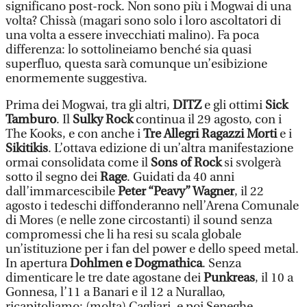
significano post-rock. Non sono più i Mogwai di una
volta? Chissà (magari sono solo i loro ascoltatori di
una volta a essere invecchiati malino). Fa poca
differenza: lo sottolineiamo benché sia quasi
superfluo, questa sarà comunque un’esibizione
enormemente suggestiva.
Prima dei Mogwai, tra gli altri,
DITZ
e gli ottimi
Sick
Tamburo
. Il
Sulky Rock
continua il 29 agosto, con i
The Kooks, e con anche i
Tre Allegri Ragazzi Morti
e i
Sikitikis
. L’ottava edizione di un’altra manifestazione
ormai consolidata come il
Sons of Rock
si svolgerà
sotto il segno dei
Rage
. Guidati da 40 anni
dall’immarcescibile
Peter “Peavy” Wagner
, il 22
agosto i tedeschi diffonderanno nell’Arena Comunale
di Mores (e nelle zone circostanti) il sound senza
compromessi che li ha resi su scala globale
un’istituzione per i fan del power e dello speed metal.
In apertura
Dohlmen e Dogmathica
. Senza
dimenticare le tre date agostane dei
Punkreas
, il 10 a
Gonnesa, l’11 a Banari e il 12 a Nurallao,
ricapitoliamo: (molta) Cagliari, e poi Seneghe,