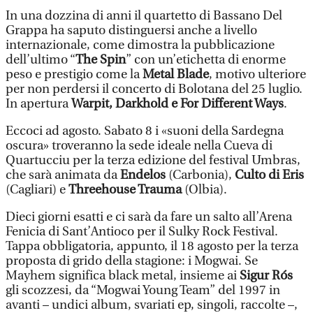
In una dozzina di anni il quartetto di Bassano Del
Grappa ha saputo distinguersi anche a livello
internazionale, come dimostra la pubblicazione
dell’ultimo “
The Spin
” con un’etichetta di enorme
peso e prestigio come la
Metal Blade
, motivo ulteriore
per non perdersi il concerto di Bolotana del 25 luglio.
In apertura
Warpit, Darkhold e For Different Ways
.
Eccoci ad agosto. Sabato 8 i «suoni della Sardegna
oscura» troveranno la sede ideale nella Cueva di
Quartucciu per la terza edizione del festival Umbras,
che sarà animata da
Endelos
(Carbonia),
Culto di Eris
(Cagliari) e
Threehouse Trauma
(Olbia).
Dieci giorni esatti e ci sarà da fare un salto all’Arena
Fenicia di Sant’Antioco per il Sulky Rock Festival.
Tappa obbligatoria, appunto, il 18 agosto per la terza
proposta di grido della stagione: i Mogwai. Se
Mayhem significa black metal, insieme ai
Sigur Rós
gli scozzesi, da “Mogwai Young Team” del 1997 in
avanti – undici album, svariati ep, singoli, raccolte –,