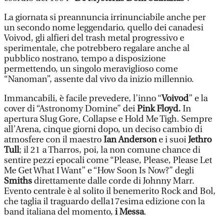
La giornata si preannuncia irrinunciabile anche per
un secondo nome leggendario, quello dei canadesi
Voivod, gli alfieri del trash metal progressivo e
sperimentale, che potrebbero regalare anche al
pubblico nostrano, tempo a disposizione
permettendo, un singolo meraviglioso come
“Nanoman”, assente dal vivo da inizio millennio.
Immancabili, è facile prevedere, l’inno “
Voivod
” e la
cover di “Astronomy Domine” dei
Pink Floyd.
In
apertura Slug Gore, Collapse e Hold Me Tigh. Sempre
all’Arena, cinque giorni dopo, un deciso cambio di
atmosfere con il maestro
Ian Anderson
e i suoi
Jethro
Tull
; il 21 a Tharros, poi, la non comune chance di
sentire pezzi epocali come “Please, Please, Please Let
Me Get What I Want” e “How Soon Is Now?” degli
Smiths
direttamente dalle corde di Johnny Marr.
Evento centrale è al solito il benemerito Rock and Bol,
che taglia il traguardo della17esima edizione con la
band italiana del momento,
i Messa
.