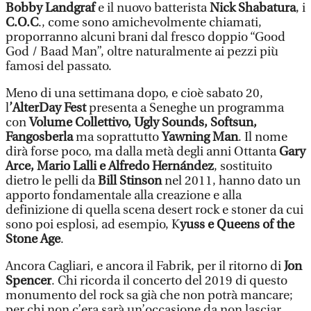
Bobby Landgraf
e il nuovo batterista
Nick Shabatura
, i
C.O.C
., come sono amichevolmente chiamati,
proporranno alcuni brani dal fresco doppio “Good
God / Baad Man”, oltre naturalmente ai pezzi più
famosi del passato.
Meno di una settimana dopo, e cioè sabato 20,
l
’AlterDay Fest
presenta a Seneghe un programma
con
Volume Collettivo, Ugly Sounds, Softsun,
Fangosberla
ma soprattutto
Yawning Man
. Il nome
dirà forse poco, ma dalla metà degli anni Ottanta
Gary
Arce, Mario Lalli e Alfredo Hernández
, sostituito
dietro le pelli da
Bill Stinson
nel 2011, hanno dato un
apporto fondamentale alla creazione e alla
definizione di quella scena desert rock e stoner da cui
sono poi esplosi, ad esempio, K
yuss e Queens of the
Stone Age
.
Ancora Cagliari, e ancora il Fabrik, per il ritorno di
Jon
Spencer
. Chi ricorda il concerto del 2019 di questo
monumento del rock sa già che non potrà mancare;
per chi non c’era sarà un’occasione da non lasciar