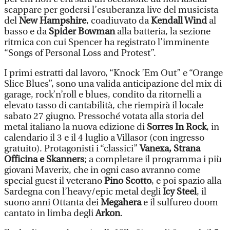
scappare per godersi l’esuberanza live del musicista
del
New Hampshire
, coadiuvato da
Kendall Wind
al
basso e da
Spider Bowman
alla batteria, la sezione
ritmica con cui Spencer ha registrato l’imminente
“Songs of Personal Loss and Protest”.
I primi estratti dal lavoro, “Knock ’Em Out” e “Orange
Slice Blues”, sono una valida anticipazione del mix di
garage, rock’n’roll e blues, condito da ritornelli a
elevato tasso di cantabilità, che riempirà il locale
sabato 27 giugno. Pressoché votata alla storia del
metal italiano la nuova edizione di
Sorres In Rock
, in
calendario il 3 e il 4 luglio a Villasor (con ingresso
gratuito). Protagonisti i “classici”
Vanexa, Strana
Officina e Skanners
; a completare il programma i più
giovani Maverix, che in ogni caso avranno come
special guest il veterano
Pino Scotto
, e poi spazio alla
Sardegna con l’heavy/epic metal degli
Icy Steel
, il
suono anni Ottanta dei
Megahera
e il sulfureo doom
cantato in limba degli
Arkon
.