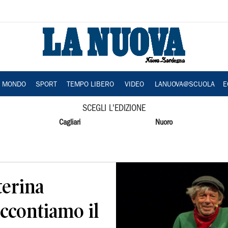
A MONDO
SPORT
TEMPO LIBERO
VIDEO
LANUOVA@SCUOLA
E
SCEGLI L'EDIZIONE
Cagliari
Nuoro
terina
accontiamo il