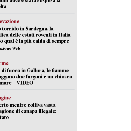
uni dove è stata sospesa la
lta
levazione
 torrido in Sardegna, la
fica delle estati roventi in Italia
o qual è la più calda di sempre
azione Web
arme
 di fuoco in Gallura, le fiamme
uggono due furgoni e un chiosco
a mare – VIDEO
agine
rto mentre coltiva vasta
agione di canapa illegale:
tato