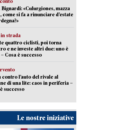
cconto
 Bignardi: «Culurgiones, mazza
a, come si fa a rinunciare d’estate
rdegna?»
in strada
te quattro ciclisti, poi torna
tro e ne investe altri due: uno è
 – Cosa è successo
ervento
 contro l’auto del rivale al
ne di una lite: caos in periferia –
è successo
Le nostre iniziative