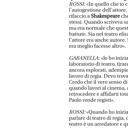
ROSSI:
«In quello che io 
l’autogestione dell’attor
rifaccio a
Shakespeare
che
stessi. Quando scriveva sa
ma era normale che questa
battute. Sia nel teatro el
l’attore era anche autore.
era meglio facesse altro».
GABANELLA:
«Io ho inizi
laboratorio di teatro, tira
ancora esplorati, adempier
lavoro di regia. Devo trov
Credo che il vero senso d
quando lavori al cinema, ab
retrocedere e affidarti to
Paolo rende registi».
ROSSI:
«Quando ho iniziato
parlare di teatro di regia,
teatro è un arredatore e q