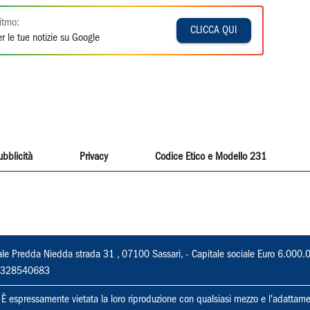
itmo:
CLICCA QUI
r le tue notizie su Google
ubblicità
Privacy
Codice Etico e Modello 231
ale Predda Niedda strada 31 , 07100 Sassari, - Capitale sociale Euro 6.000.
 02328540683
ti. È espressamente vietata la loro riproduzione con qualsiasi mezzo e l'adattame