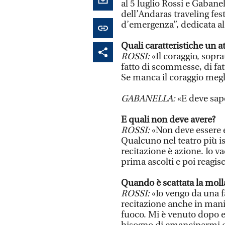
al 5 luglio Rossi e Gabane
dell’Andaras traveling fes
d’emergenza”, dedicata al 
Quali caratteristiche un 
ROSSI:
«Il coraggio, sopr
fatto di scommesse, di fat
Se manca il coraggio meg
GABANELLA:
«E deve sape
E quali non deve avere?
ROSSI:
«Non deve essere e
Qualcuno nel teatro più is
recitazione è azione. Io va
prima ascolti e poi reagisc
Quando è scattata la molla
ROSSI:
«Io vengo da una fa
recitazione anche in manie
fuoco. Mi è venuto dopo e