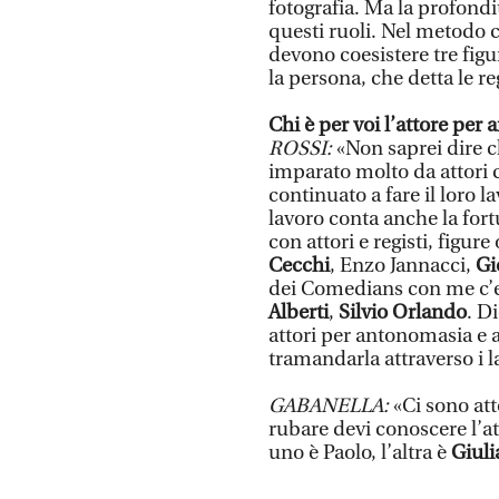
fotografia. Ma la profondi
questi ruoli. Nel metodo 
devono coesistere tre figur
la persona, che detta le re
Chi è per voi l’attore per
ROSSI:
«Non saprei dire c
imparato molto da attori 
continuato a fare il loro l
lavoro conta anche la fort
con attori e registi, figure
Cecchi
, Enzo Jannacci,
Gio
dei Comedians con me c’
Alberti
,
Silvio Orlando
. D
attori per antonomasia e 
tramandarla attraverso i l
GABANELLA:
«Ci sono at
rubare devi conoscere l’at
uno è Paolo, l’altra è
Giuli