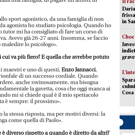
la mia famiglia, di pagare un affitto, di
Il ra
Daria
friss
llo sport agonistico, da una famiglia di non
in Sa
ite da agonista ho studiato psicologia. Quando ho
o tutor mi ha consigliato di fare un corso di
Choc 
iva. Avevo già 26-27 anni. Insomma, se faccio
o maledire lo psicologo».
Inves
indie
di cui va più fiero? E quella che avrebbe potuto
grave
i maestri e uno di questi,
Enzo Jannacci
,
L’int
trionfale di un successo cordiale. Quando
Spara
rdere, anche rovinosamente, ma bisogna
culmi
ondamentale la gavetta, cosa che oggi manca ai
Cosa 
do mi si chiede qual è il mio spettacolo
a è sempre: il prossimo».
 la stessa risposta, ma per motivi diversi: la
unga come quella di Paolo».
 è diverso rispetto a quando è diretto da altri?