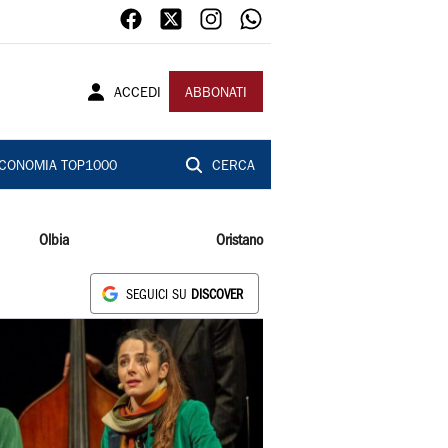
ACCEDI
ABBONATI
CONOMIA TOP1000
CERCA
Olbia
Oristano
SEGUICI SU
DISCOVER