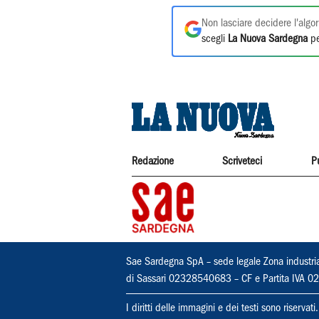
Non lasciare decidere l'algor
scegli
La Nuova Sardegna
pe
Redazione
Scriveteci
P
Sae Sardegna SpA – sede legale Zona industri
di Sassari 02328540683 – CF e Partita IVA
I diritti delle immagini e dei testi sono riserva