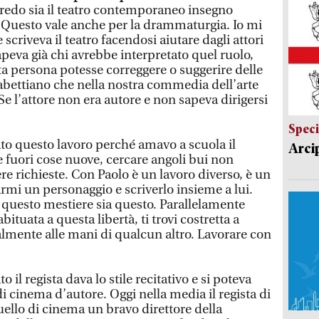
credo sia il teatro contemporaneo insegno
e. Questo vale anche per la drammaturgia. Io mi
 scriveva il teatro facendosi aiutare dagli attori
peva già chi avrebbe interpretato quel ruolo,
 persona potesse correggere o suggerire delle
isabettiano che nella nostra commedia dell’arte
 Se l’attore non era autore e non sapeva dirigersi
Speci
ato questo lavoro perché amavo a scuola il
Arci
re fuori cose nuove, cercare angoli bui non
e richieste. Con Paolo è un lavoro diverso, è un
armi un personaggio e scriverlo insieme a lui.
i questo mestiere sia questo. Parallelamente
ituata a questa libertà, ti trovi costretta a
talmente alle mani di qualcun altro. Lavorare con
 il regista dava lo stile recitativo e si poteva
 di cinema d’autore. Oggi nella media il regista di
uello di cinema un bravo direttore della