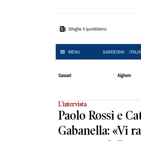
La
Nuova
Sardegna
Sfoglia il quotidiano
MENU
SARDEGNA
ITALI
Sassari
Alghero
L'intervista
Paolo Rossi e Ca
Gabanella: «Vi r