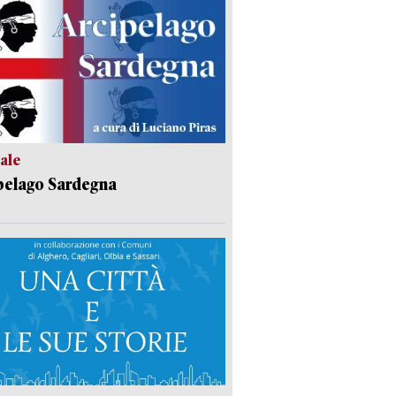
ale
pelago Sardegna