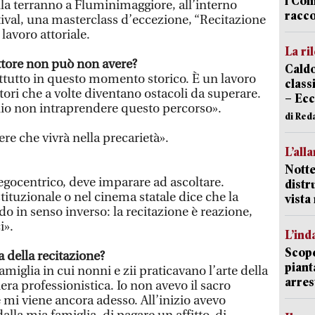
i Com
lla terranno a Fluminimaggiore, all’interno
racco
tival, una masterclass d’eccezione, “Recitazione
lavoro attoriale.
La ri
attore non può non avere?
Caldo
attutto in questo momento storico. È un lavoro
classi
tori che a volte diventano ostacoli da superare.
– Ecc
lio non intraprendere questo percorso».
di Red
re che vivrà nella precarietà».
L’all
Notte
gocentrico, deve imparare ad ascoltare.
distr
tituzionale o nel cinema statale dice che la
vist
do in senso inverso: la recitazione è reazione,
i».
L’ind
Scope
 della recitazione?
piant
miglia in cui nonni e zii praticavano l’arte della
arres
ra professionistica. Io non avevo il sacro
 mi viene ancora adesso. All’inizio avevo