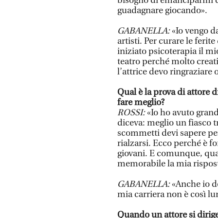
bisogno di emanciparmi dal
guadagnare giocando».
GABANELLA:
«Io vengo da
artisti. Per curare le fer
iniziato psicoterapia il mi
teatro perché molto creat
l’attrice devo ringraziare 
Qual è la prova di attore 
fare meglio?
ROSSI:
«Io ho avuto grand
diceva: meglio un fiasco 
scommetti devi sapere pe
rialzarsi. Ecco perché è f
giovani. E comunque, quan
memorabile la mia rispost
GABANELLA:
«Anche io do
mia carriera non è così l
Quando un attore si dirige