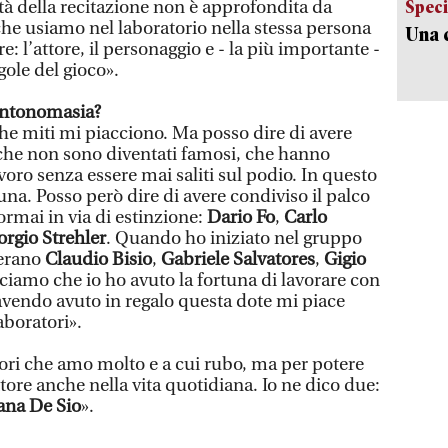
tà della recitazione non è approfondita da
Speci
che usiamo nel laboratorio nella stessa persona
Una c
e: l’attore, il personaggio e - la più importante -
gole del gioco».
 antonomasia?
he miti mi piacciono. Ma posso dire di avere
che non sono diventati famosi, che hanno
avoro senza essere mai saliti sul podio. In questo
una. Posso però dire di avere condiviso il palco
 ormai in via di estinzione:
Dario Fo
,
Carlo
rgio Strehler
. Quando ho iniziato nel gruppo
erano
Claudio Bisio
,
Gabriele Salvatores
,
Gigio
iciamo che io ho avuto la fortuna di lavorare con
avendo avuto in regalo questa dote mi piace
aboratori».
tori che amo molto e a cui rubo, ma per potere
tore anche nella vita quotidiana. Io ne dico due:
ana De Sio
».