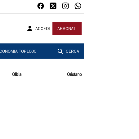
ACCEDI
ABBONATI
CONOMIA TOP1000
CERCA
Olbia
Oristano