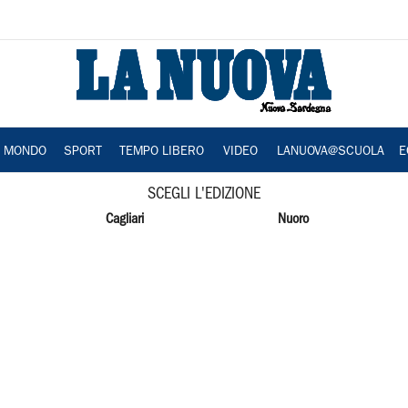
A MONDO
SPORT
TEMPO LIBERO
VIDEO
LANUOVA@SCUOLA
E
SCEGLI L'EDIZIONE
Cagliari
Nuoro