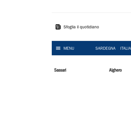
La
Nuova
Sardegna
Sfoglia il quotidiano
MENU
SARDEGNA
ITALI
Sassari
Alghero