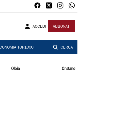
ACCEDI
ABBONATI
CONOMIA TOP1000
CERCA
Olbia
Oristano