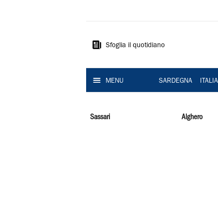
La
Nuova
Sardegna
Sfoglia il quotidiano
MENU
SARDEGNA
ITALI
Sassari
Alghero