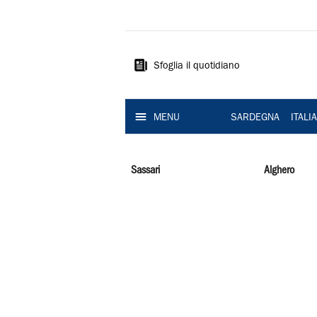
La
Nuova
Sardegna
Sfoglia il quotidiano
MENU
SARDEGNA
ITALI
Sassari
Alghero