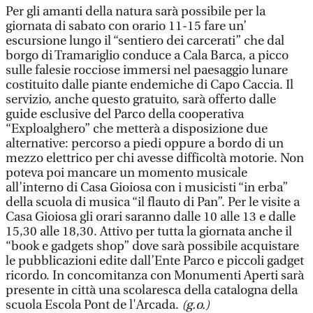
Per gli amanti della natura sarà possibile per la
giornata di sabato con orario 11-15 fare un’
escursione lungo il “sentiero dei carcerati” che dal
borgo di Tramariglio conduce a Cala Barca, a picco
sulle falesie rocciose immersi nel paesaggio lunare
costituito dalle piante endemiche di Capo Caccia. Il
servizio, anche questo gratuito, sarà offerto dalle
guide esclusive del Parco della cooperativa
“Exploalghero” che metterà a disposizione due
alternative: percorso a piedi oppure a bordo di un
mezzo elettrico per chi avesse difficoltà motorie. Non
poteva poi mancare un momento musicale
all’interno di Casa Gioiosa con i musicisti “in erba”
della scuola di musica “il flauto di Pan”. Per le visite a
Casa Gioiosa gli orari saranno dalle 10 alle 13 e dalle
15,30 alle 18,30. Attivo per tutta la giornata anche il
“book e gadgets shop” dove sarà possibile acquistare
le pubblicazioni edite dall’Ente Parco e piccoli gadget
ricordo. In concomitanza con Monumenti Aperti sarà
presente in città una scolaresca della catalogna della
scuola Escola Pont de l'Arcada.
(g.o.)