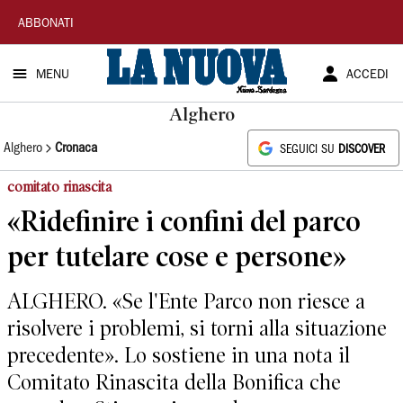
La
ABBONATI
Nuova
MENU
ACCEDI
Sardegna
Alghero
Alghero
Cronaca
SEGUICI SU
DISCOVER
comitato rinascita
«Ridefinire i confini del parco
per tutelare cose e persone»
ALGHERO. «Se l'Ente Parco non riesce a
risolvere i problemi, si torni alla situazione
precedente». Lo sostiene in una nota il
Comitato Rinascita della Bonifica che