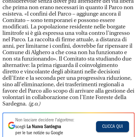
considerevole senza dover più attendere dei via libera
che prima non erano necessari in quanto il Parco non
esisteva. «I confini del Parco – aggiunge ancora il
Comitato – sono temporanei e possono essere
modificati. La popolazione residente nelle borgate
limitrofe si è già espressa una volta contro l'ingresso
nel Parco. La raccolta di firme attuale, a distanza di
anni, per limitarne i confini, dovrebbe far ripensare il
Comune di Alghero a che cosa non ha funzionato e
non sta funzionando». Il Comitato sta studiando due
alternative: la prima riguarda il coinvolgimento
diretto e vincolante degli abitanti nelle decisioni
dell'Ente e la seconda per una progressiva riduzione,
sino all'eliminazione, dei trasferimenti regionali a
favore del Parco allo scopo di arrivare alla gestione dei
volontari in collaborazione con l'Ente Foreste della
Sardegna.
(g.o.)
Non lasciare decidere l'algoritmo:
CLICCA QUI
scegli
La Nuova Sardegna
per le tue notizie su Google