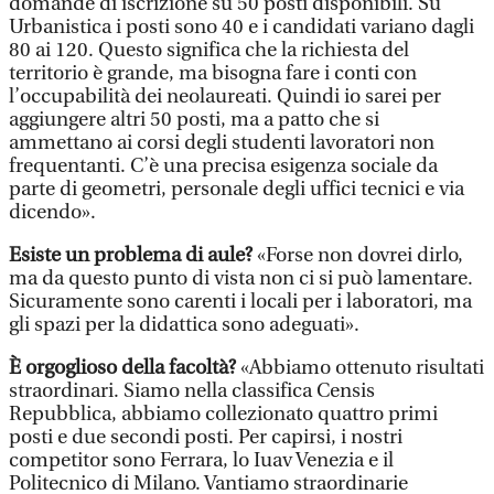
domande di iscrizione su 50 posti disponibili. Su
Urbanistica i posti sono 40 e i candidati variano dagli
80 ai 120. Questo significa che la richiesta del
territorio è grande, ma bisogna fare i conti con
l’occupabilità dei neolaureati. Quindi io sarei per
aggiungere altri 50 posti, ma a patto che si
ammettano ai corsi degli studenti lavoratori non
frequentanti. C’è una precisa esigenza sociale da
parte di geometri, personale degli uffici tecnici e via
dicendo».
Esiste un problema di aule?
«Forse non dovrei dirlo,
ma da questo punto di vista non ci si può lamentare.
Sicuramente sono carenti i locali per i laboratori, ma
gli spazi per la didattica sono adeguati».
È orgoglioso della facoltà?
«Abbiamo ottenuto risultati
straordinari. Siamo nella classifica Censis
Repubblica, abbiamo collezionato quattro primi
posti e due secondi posti. Per capirsi, i nostri
competitor sono Ferrara, lo Iuav Venezia e il
Politecnico di Milano. Vantiamo straordinarie