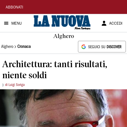
La
ABBONATI
Nuova
MENU
ACCEDI
Sardegna
Alghero
Alghero
Cronaca
SEGUICI SU
DISCOVER
Architettura: tanti risultati,
niente soldi
di Luigi Soriga