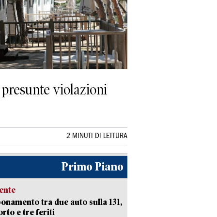
presunte violazioni
2 MINUTI DI LETTURA
Primo Piano
ente
namento tra due auto sulla 131,
rto e tre feriti