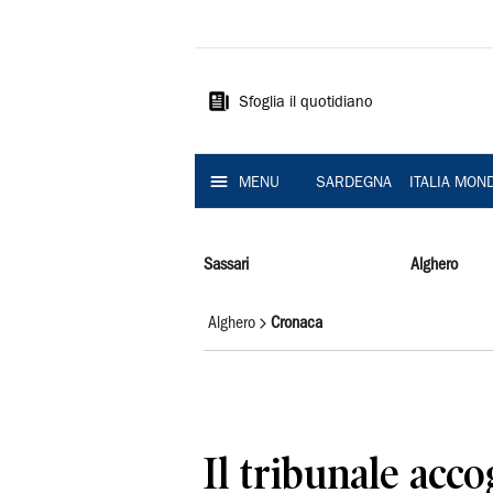
La
Nuova
Sardegna
Sfoglia il quotidiano
MENU
SARDEGNA
ITALIA MON
Sassari
Alghero
Alghero
Cronaca
Il tribunale accog