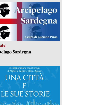
ale
pelago Sardegna