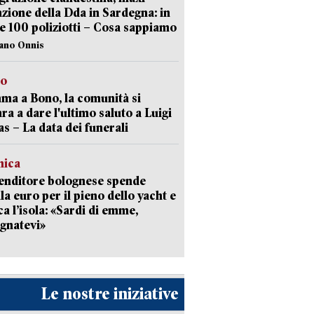
zione della Dda in Sardegna: in
e 100 poliziotti – Cosa sappiamo
iano Onnis
to
a a Bono, la comunità si
ra a dare l'ultimo saluto a Luigi
as – La data dei funerali
mica
enditore bolognese spende
la euro per il pieno dello yacht e
ca l’isola: «Sardi di emme,
gnatevi»
Le nostre iniziative