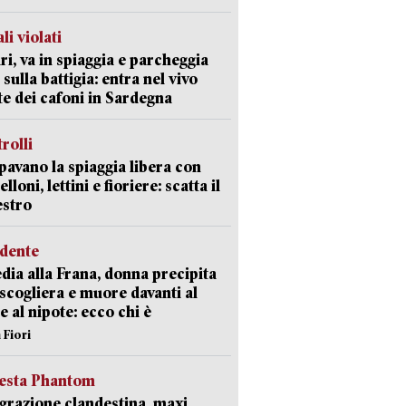
li violati
ri, va in spiaggia e parcheggia
 sulla battigia: entra nel vivo
ate dei cafoni in Sardegna
trolli
avano la spiaggia libera con
loni, lettini e fioriere: scatta il
estro
idente
dia alla Frana, donna precipita
 scogliera e muore davanti al
 e al nipote: ecco chi è
 Fiori
iesta Phantom
razione clandestina, maxi