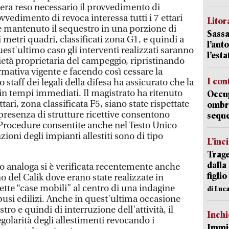
i era reso necessario il provvedimento di
vvedimento di revoca interessa tutti i 7 ettari
Litora
 mantenuto il sequestro in una porzione di
Sassa
 metri quadri, classificati zona G1, e quindi a
l’auto
uest'ultimo caso gli interventi realizzati saranno
l’est
ietà proprietaria del campeggio, ripristinando
ormativa vigente e facendo così cessare la
I con
staff dei legali della difesa ha assicurato che la
in tempi immediati. Il magistrato ha ritenuto
Occup
ttari, zona classificata F5, siano state rispettate
ombrel
presenza di strutture ricettive consentono
sequ
. Procedure consentite anche nel Testo Unico
zioni degli impianti allestiti sono di tipo
L’inc
Trage
dalla
 analoga si è verificata recentemente anche
figlio
o del Calik dove erano state realizzate in
dette “case mobili” al centro di una indagine
di Luca
busi edilizi. Anche in quest'ultima occasione
ro e quindi di interruzione dell'attività, il
Inch
egolarità degli allestimenti revocando i
Immig