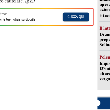
o cautelare.
(g.o.)
opera
azion
itmo:
di Luc
CLICCA QUI
r le tue notizie su Google
Il lut
Dramm
prepa
Solin
Pole
Impr
137mi
attac
vergo