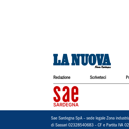
Redazione
Scriveteci
P
Sae Sardegna SpA – sede legale Zona industri
di Sassari 02328540683 – CF e Partita IVA