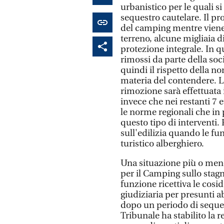
urbanistico per le quali s
sequestro cautelare. Il pro
del camping mentre viene
terreno, alcune migliaia di
protezione integrale. In q
rimossi da parte della soc
quindi il rispetto della n
materia del contendere. Lo 
rimozione sarà effettuata 
invece che nei restanti 7 e
le norme regionali che in 
questo tipo di interventi
sull'edilizia quando le fun
turistico alberghiero.
Una situazione più o meno
per il Camping sullo stagn
funzione ricettiva le cosi
giudiziaria per presunti a
dopo un periodo di sequest
Tribunale ha stabilito la r