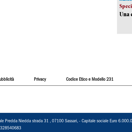
Speci
Una c
ubblicità
Privacy
Codice Etico e Modello 231
ale Predda Niedda strada 31 , 07100 Sassari, - Capitale sociale Euro 6.000.
 02328540683