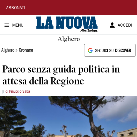
La
ABBONATI
Nuova
MENU
ACCEDI
Sardegna
Alghero
Alghero
Cronaca
SEGUICI SU
DISCOVER
Parco senza guida politica in
attesa della Regione
di Pinuccio Saba