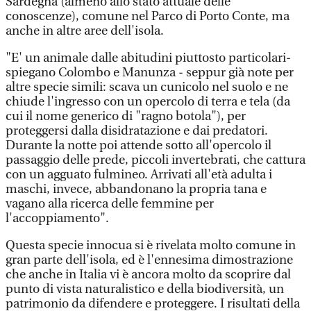
Sardegna (almeno allo stato attuale delle
conoscenze), comune nel Parco di Porto Conte, ma
anche in altre aree dell'isola.
"E' un animale dalle abitudini piuttosto particolari-
spiegano Colombo e Manunza - seppur già note per
altre specie simili: scava un cunicolo nel suolo e ne
chiude l'ingresso con un opercolo di terra e tela (da
cui il nome generico di "ragno botola"), per
proteggersi dalla disidratazione e dai predatori.
Durante la notte poi attende sotto all'opercolo il
passaggio delle prede, piccoli invertebrati, che cattura
con un agguato fulmineo. Arrivati all'età adulta i
maschi, invece, abbandonano la propria tana e
vagano alla ricerca delle femmine per
l'accoppiamento".
Questa specie innocua si è rivelata molto comune in
gran parte dell'isola, ed è l'ennesima dimostrazione
che anche in Italia vi è ancora molto da scoprire dal
punto di vista naturalistico e della biodiversità, un
patrimonio da difendere e proteggere. I risultati della