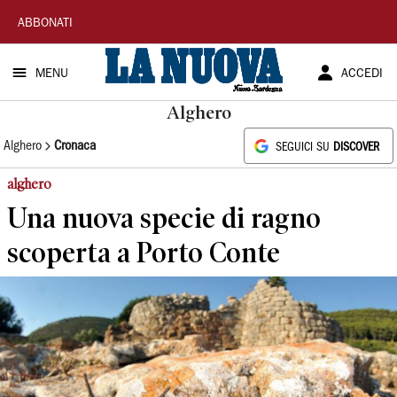
La
ABBONATI
Nuova
MENU
ACCEDI
Sardegna
Alghero
Alghero
Cronaca
SEGUICI SU
DISCOVER
alghero
Una nuova specie di ragno
scoperta a Porto Conte