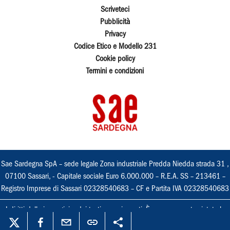
Scriveteci
Pubblicità
Privacy
Codice Etico e Modello 231
Cookie policy
Termini e condizioni
Sae Sardegna SpA – sede legale Zona industriale Predda Niedda strada 31 ,
07100 Sassari, - Capitale sociale Euro 6.000.000 – R.E.A. SS – 213461 –
Registro Imprese di Sassari 02328540683 – CF e Partita IVA 02328540683
I diritti delle immagini e dei testi sono riservati. È espressamente vietata la
loro riproduzione con qualsiasi mezzo e l'adattamento totale o parziale.