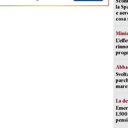
Scont
la Sp
e aer
cosa 
Mini
L’eff
rinno
proge
Abba
Svolt
parch
mare: 
La d
Emerg
1.500
pensi