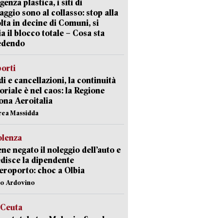
enza plastica, i siti di
aggio sono al collasso: stop alla
lta in decine di Comuni, si
ia il blocco totale – Cosa sta
edendo
orti
di e cancellazioni, la continuità
toriale è nel caos: la Regione
ona Aeroitalia
rea Massidda
olenza
ene negato il noleggio dell’auto e
disce la dipendente
aeroporto: choc a Olbia
lo Ardovino
 Ceuta