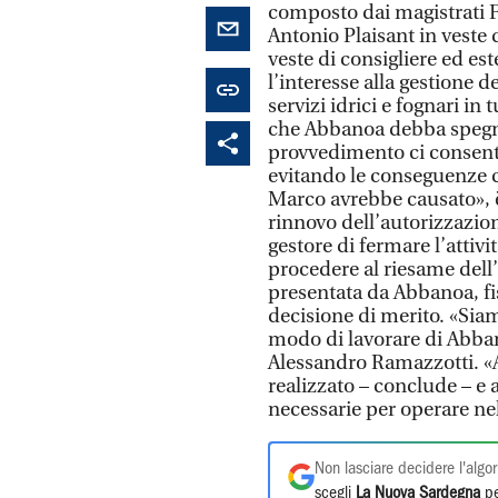
composto dai magistrati F
Antonio Plaisant in veste 
veste di consigliere ed es
l’interesse alla gestione d
servizi idrici e fognari in 
che Abbanoa debba spegner
provvedimento ci consente
evitando le conseguenze c
Marco avrebbe causato», è
rinnovo dell’autorizzazion
gestore di fermare l’attivi
procedere al riesame dell’
presentata da Abbanoa, fi
decisione di merito. «Sia
modo di lavorare di Abba
Alessandro Ramazzotti. «
realizzato – conclude – e 
necessarie per operare nel
Non lasciare decidere l'algor
scegli
La Nuova Sardegna
pe