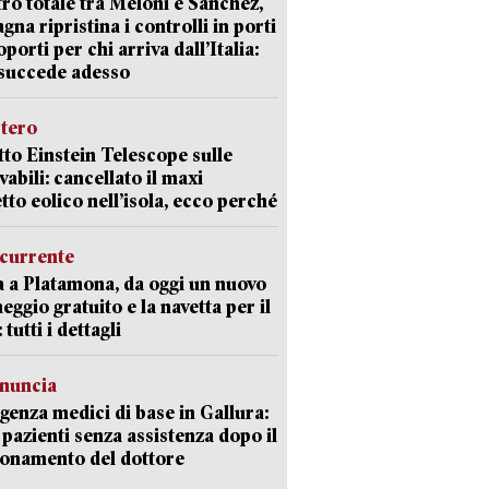
ro totale tra Meloni e Sanchez,
agna ripristina i controlli in porti
oporti per chi arriva dall’Italia:
succede adesso
stero
etto Einstein Telescope sulle
vabili: cancellato il maxi
tto eolico nell’isola, ecco perché
currente
a a Platamona, da oggi un nuovo
eggio gratuito e la navetta per il
tutti i dettagli
enuncia
enza medici di base in Gallura:
 pazienti senza assistenza dopo il
onamento del dottore