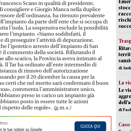
Emerg
rancesco Scano in qualità di presidente,
stocc
di consigliere e Giorgio Manca nella duplice
racco
tensore dell’ordinanza, ha ritenuto prevalente
risch
ell’impianto da parte dell’ente che si occupa di
succ
tutta l’isola. La sospensiva esclude la possibilità
e l’impianto. «Siamo soddisfatti, il
 di proseguire l’attività di depurazione,
Trasp
he l’ipotetico arresto dell’impianto di San
Ritar
 il commento della società. Rifiutando il
terri
e allo scarico, la Provincia aveva intimato al
sanzi
tà. Il Tar ha ordinato all’ente intermedio di
di And
istanza di rinnovo dell’autorizzazione
ssando per il 20 dicembre la causa per la
La vi
mo certi che nel merito sarà confermato il buon
noa», commenta l’amministratore unico,
Le vi
Abbiamo preso in carico un impianto già
aggre
abbiamo posto in essere tutte le azioni
dell’
 rispetto delle regole»
. (g.m.s.)
di Pao
itmo:
Caso
CLICCA QUI
r le tue notizie su Google