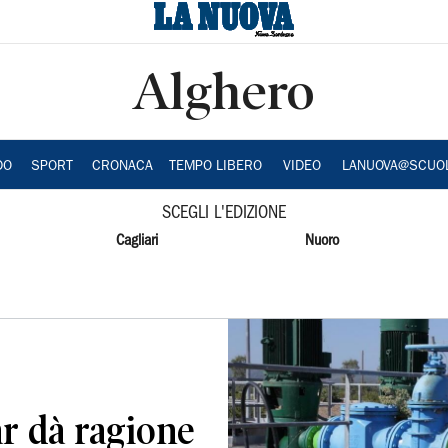
Alghero
DO
SPORT
CRONACA
TEMPO LIBERO
VIDEO
LANUOVA@SCUO
SCEGLI L'EDIZIONE
Cagliari
Nuoro
ar dà ragione