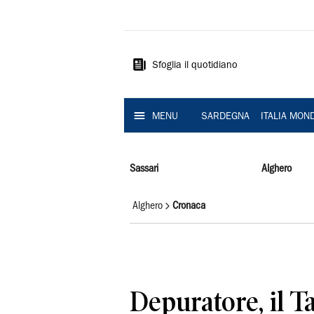
La
Nuova
Sardegna
Sfoglia il quotidiano
MENU
SARDEGNA
ITALIA MON
Sassari
Alghero
Alghero
Cronaca
Depuratore, il T