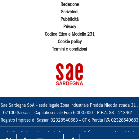
Redazione
Scriveteci
Pubblicità
Privacy
Codice Etico e Modello 231
Cookie policy
Termini e condizioni
Sae Sardegna SpA – sede legale Zona industriale Predda Niedda strada 31 ,
07100 Sassari, - Capitale sociale Euro 6.000.000 – R.E.A. SS – 213461 –
Registro Imprese di Sassari 02328540683 – CF e Partita IVA 02328540683
I diritti delle immagini e dei testi sono riservati. È espressamente vietata la