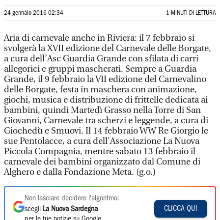
24 gennaio 2016 02:34
1 MINUTI DI LETTURA
Aria di carnevale anche in Riviera: il 7 febbraio si
svolgerà la XVII edizione del Carnevale delle Borgate,
a cura dell’Asc Guardia Grande con sfilata di carri
allegorici e gruppi mascherati. Sempre a Guardia
Grande, il 9 febbraio la VII edizione del Carnevalino
delle Borgate, festa in maschera con animazione,
giochi, musica e distribuzione di frittelle dedicata ai
bambini, quindi Martedì Grasso nella Torre di San
Giovanni, Carnevale tra scherzi e leggende, a cura di
Giochedù e Smuovi. Il 14 febbraio WW Re Giorgio le
sue Pentolacce, a cura dell'Associazione La Nuova
Piccola Compagnia, mentre sabato 13 febbraio il
carnevale dei bambini organizzato dal Comune di
Alghero e dalla Fondazione Meta. (g.o.)
Non lasciare decidere l'algoritmo:
CLICCA QUI
scegli
La Nuova Sardegna
per le tue notizie su Google