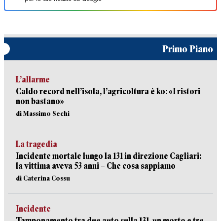
Primo Piano
L’allarme
Caldo record nell’isola, l’agricoltura è ko: «I ristori
non bastano»
di Massimo Sechi
La tragedia
Incidente mortale lungo la 131 in direzione Cagliari:
la vittima aveva 53 anni – Che cosa sappiamo
di Caterina Cossu
Incidente
Tamponamento tra due auto sulla 131, un morto e tre