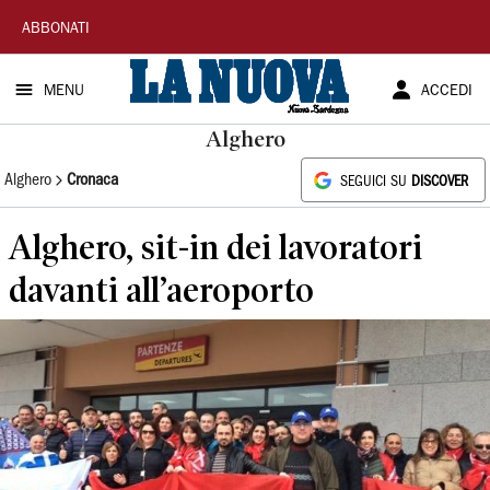
La
ABBONATI
Nuova
MENU
ACCEDI
Sardegna
Alghero
Alghero
Cronaca
SEGUICI SU
DISCOVER
Alghero, sit-in dei lavoratori
davanti all’aeroporto