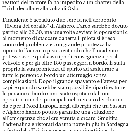
reattori del motore fa ha impedito a un charter della
Tui di decollare alla volta di Oslo.
L’incidente è accaduto due sere fa nell’aeroporto
“Riviera del corallo” di Alghero. L’areo sarebbe dovuto
partire alle 22.30, ma una volta avviate le operazioni e
al momento di staccare da terra il pilota si è reso
conto del problema e con grande prontezza ha
riportato l’aereo in pista, evitando che l’incidente
potesse avere qualsiasi tipo di conseguenza per il
velivolo e per gli oltre 180 passeggeri a bordo. È stata
proprio la sua prontezza di spirito ad assicurare a
tutte le persone a bordo un atterraggio senza
complicazioni. Dopo il grande spavento e l’attesa per
capire quando sarebbe stato possibile ripartire, tutte
le persone a bordo sono state ospitate dal tour
operator, uno dei principali nel mercato dei charter
da e per il Nord Europa, negli alberghi che tra Sassari
e Alghero hanno potuto garantire una soluzione
all’emergenza che si era venuta a creare. Smaltita
l’adrenalina e ristorati da una notte in più in Sardegna
offerta dalla Tui, i passeggeri sono ripartiti per la