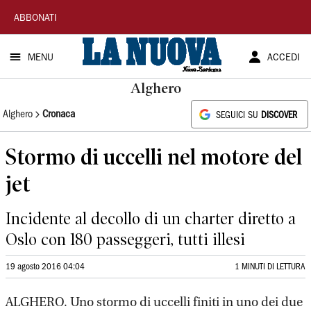
La
ABBONATI
Nuova
MENU
ACCEDI
Sardegna
Alghero
Alghero
Cronaca
SEGUICI SU
DISCOVER
Stormo di uccelli nel motore del
jet
Incidente al decollo di un charter diretto a
Oslo con 180 passeggeri, tutti illesi
19 agosto 2016 04:04
1 MINUTI DI LETTURA
ALGHERO. Uno stormo di uccelli finiti in uno dei due