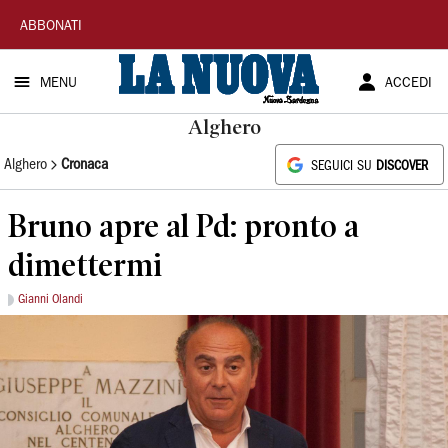
La
ABBONATI
Nuova
MENU
ACCEDI
Sardegna
Alghero
Alghero
Cronaca
SEGUICI SU
DISCOVER
Bruno apre al Pd: pronto a
dimettermi
Gianni Olandi