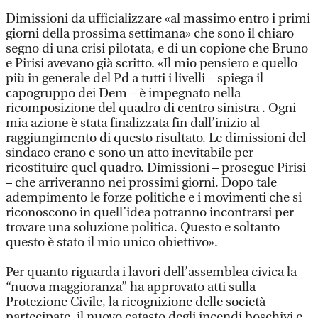
Dimissioni da ufficializzare «al massimo entro i primi
giorni della prossima settimana» che sono il chiaro
segno di una crisi pilotata, e di un copione che Bruno
e Pirisi avevano già scritto. «Il mio pensiero e quello
più in generale del Pd a tutti i livelli – spiega il
capogruppo dei Dem – è impegnato nella
ricomposizione del quadro di centro sinistra . Ogni
mia azione è stata finalizzata fin dall’inizio al
raggiungimento di questo risultato. Le dimissioni del
sindaco erano e sono un atto inevitabile per
ricostituire quel quadro. Dimissioni – prosegue Pirisi
– che arriveranno nei prossimi giorni. Dopo tale
adempimento le forze politiche e i movimenti che si
riconoscono in quell’idea potranno incontrarsi per
trovare una soluzione politica. Questo e soltanto
questo è stato il mio unico obiettivo».
Per quanto riguarda i lavori dell’assemblea civica la
“nuova maggioranza” ha approvato atti sulla
Protezione Civile, la ricognizione delle società
partecipate, il nuovo catasto degli incendi boschivi e