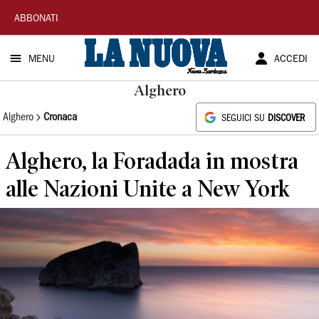
La
ABBONATI
Nuova
MENU
ACCEDI
Sardegna
Alghero
Alghero
Cronaca
SEGUICI SU
DISCOVER
Alghero, la Foradada in mostra
alle Nazioni Unite a New York