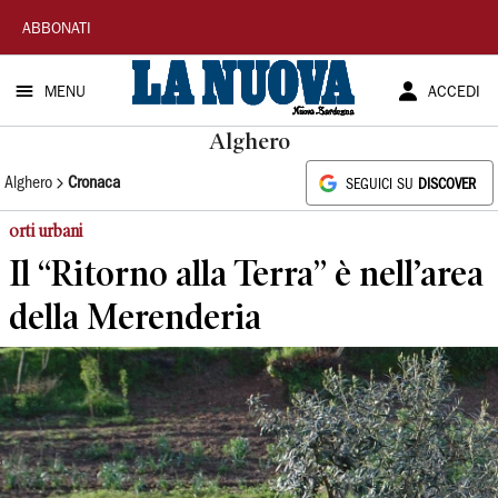
La
ABBONATI
Nuova
MENU
ACCEDI
Sardegna
Alghero
Alghero
Cronaca
SEGUICI SU
DISCOVER
orti urbani
Il “Ritorno alla Terra” è nell’area
della Merenderia