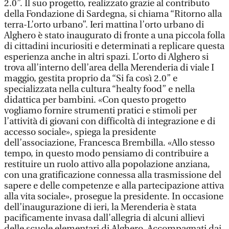
2.0”. Il suo progetto, realizzato grazie al contributo
della Fondazione di Sardegna, si chiama “Ritorno alla
terra-L’orto urbano”. Ieri mattina l’orto urbano di
Alghero è stato inaugurato di fronte a una piccola folla
di cittadini incuriositi e determinati a replicare questa
esperienza anche in altri spazi. L’orto di Alghero si
trova all’interno dell’area della Merenderia di viale I
maggio, gestita proprio da “Si fa così 2.0” e
specializzata nella cultura “healty food” e nella
didattica per bambini. «Con questo progetto
vogliamo fornire strumenti pratici e stimoli per
l’attività di giovani con difficoltà di integrazione e di
accesso sociale», spiega la presidente
dell’associazione, Francesca Brembilla. «Allo stesso
tempo, in questo modo pensiamo di contribuire a
restituire un ruolo attivo alla popolazione anziana,
con una gratificazione connessa alla trasmissione del
sapere e delle competenze e alla partecipazione attiva
alla vita sociale», prosegue la presidente. In occasione
dell’inaugurazione di ieri, la Merenderia è stata
pacificamente invasa dall’allegria di alcuni allievi
delle scuole elementari di Alghero. Accompagnati dai