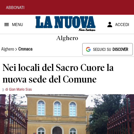
La
ABBONATI
Nuova
MENU
ACCEDI
Sardegna
Alghero
Alghero
Cronaca
SEGUICI SU
DISCOVER
Nei locali del Sacro Cuore la
nuova sede del Comune
di Gian Mario Sias