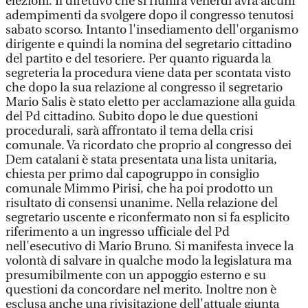
elezioni. Il direttivo che si riunirà venerdì avrà alcuni
adempimenti da svolgere dopo il congresso tenutosi
sabato scorso. Intanto l'insediamento dell'organismo
dirigente e quindi la nomina del segretario cittadino
del partito e del tesoriere. Per quanto riguarda la
segreteria la procedura viene data per scontata visto
che dopo la sua relazione al congresso il segretario
Mario Salis è stato eletto per acclamazione alla guida
del Pd cittadino. Subito dopo le due questioni
procedurali, sarà affrontato il tema della crisi
comunale. Va ricordato che proprio al congresso dei
Dem catalani è stata presentata una lista unitaria,
chiesta per primo dal capogruppo in consiglio
comunale Mimmo Pirisi, che ha poi prodotto un
risultato di consensi unanime. Nella relazione del
segretario uscente e riconfermato non si fa esplicito
riferimento a un ingresso ufficiale del Pd
nell'esecutivo di Mario Bruno. Si manifesta invece la
volontà di salvare in qualche modo la legislatura ma
presumibilmente con un appoggio esterno e su
questioni da concordare nel merito. Inoltre non è
esclusa anche una rivisitazione dell'attuale giunta