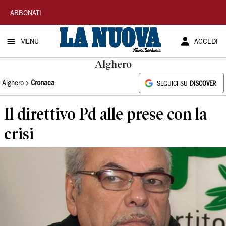
La
ABBONATI
Nuova
MENU
ACCEDI
Sardegna
Alghero
Alghero
Cronaca
SEGUICI SU
DISCOVER
Il direttivo Pd alle prese con la
crisi