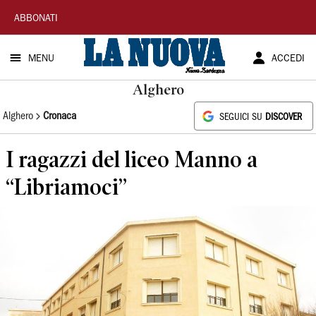
La
ABBONATI
Nuova
MENU
ACCEDI
Sardegna
Alghero
Alghero
Cronaca
SEGUICI SU
DISCOVER
I ragazzi del liceo Manno a
“Libriamoci”