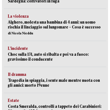
Sardegna: coltivatori in fuga
La violenza
Alghero, molesta una bambina di 4 anni: un uomo
rischia il linciaggio sul lungomare – Cosa è successo
di Nicola Nieddu
L’incidente
Choc sulla 131, auto si ribalta e poi va a fuoco:
gravissimo il conducente
Il dramma
Tragedia in spiaggia, i sente male mentre nuota con
gli amici: morto 19enne
Estate
Costa Smeralda, controlli a tappeto dei Carabinieri: