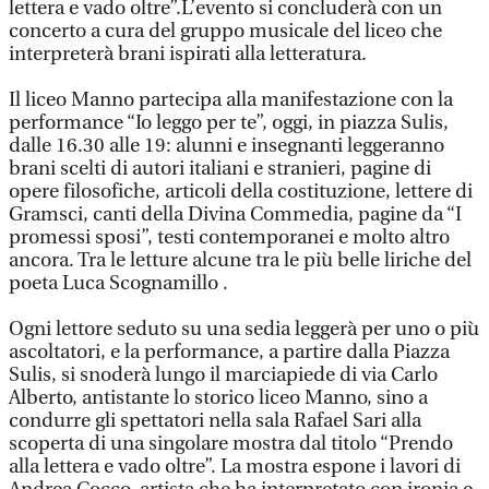
lettera e vado oltre”.L’evento si concluderà con un
concerto a cura del gruppo musicale del liceo che
interpreterà brani ispirati alla letteratura.
Il liceo Manno partecipa alla manifestazione con la
performance “Io leggo per te”, oggi, in piazza Sulis,
dalle 16.30 alle 19: alunni e insegnanti leggeranno
brani scelti di autori italiani e stranieri, pagine di
opere filosofiche, articoli della costituzione, lettere di
Gramsci, canti della Divina Commedia, pagine da “I
promessi sposi”, testi contemporanei e molto altro
ancora. Tra le letture alcune tra le più belle liriche del
poeta Luca Scognamillo .
Ogni lettore seduto su una sedia leggerà per uno o più
ascoltatori, e la performance, a partire dalla Piazza
Sulis, si snoderà lungo il marciapiede di via Carlo
Alberto, antistante lo storico liceo Manno, sino a
condurre gli spettatori nella sala Rafael Sari alla
scoperta di una singolare mostra dal titolo “Prendo
alla lettera e vado oltre”. La mostra espone i lavori di