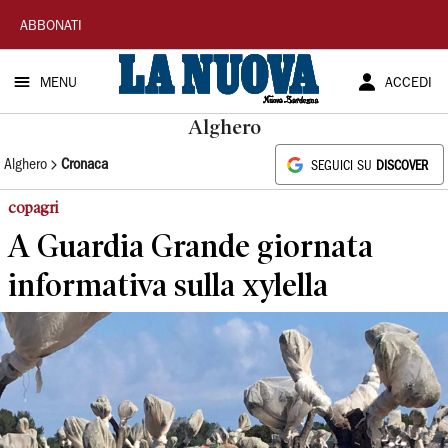
La
ABBONATI
Nuova
MENU
ACCEDI
Sardegna
Alghero
Alghero
Cronaca
SEGUICI SU
DISCOVER
copagri
A Guardia Grande giornata
informativa sulla xylella