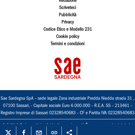
Redazione
Scriveteci
Pubblicità
Privacy
Codice Etico e Modello 231
Cookie policy
Termini e condizioni
Sae Sardegna SpA – sede legale Zona industriale Predda Niedda strada 31 ,
07100 Sassari, - Capitale sociale Euro 6.000.000 – R.E.A. SS – 213461 –
Registro Imprese di Sassari 02328540683 – CF e Partita IVA 02328540683
I diritti delle immagini e dei testi sono riservati. È espressamente vietata la
loro riproduzione con qualsiasi mezzo e l'adattamento totale o parziale.