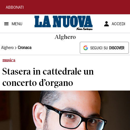
La
ABBONATI
Nuova
MENU
ACCEDI
Sardegna
Alghero
Alghero
Cronaca
SEGUICI SU
DISCOVER
musica
Stasera in cattedrale un
concerto d’organo