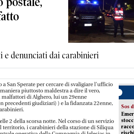
io postale,
fatto
ti e denunciati dai carabinieri
 San Sperate per cercare di svaligiare l'ufficio
 maniera piuttosto maldestra a dire il vero,
i malfattori di Alghero, lui un 29enne
 precedenti giudiziari) ) e la fidanzata 22enne,
Sos d
carabinieri.
Emerg
stocc
le 2 della scorsa notte. Nel corso di un servizio
racco
 territorio, i carabinieri della stazione di Siliqua
risch
centrale operativa della Compagnia di Iglesias in