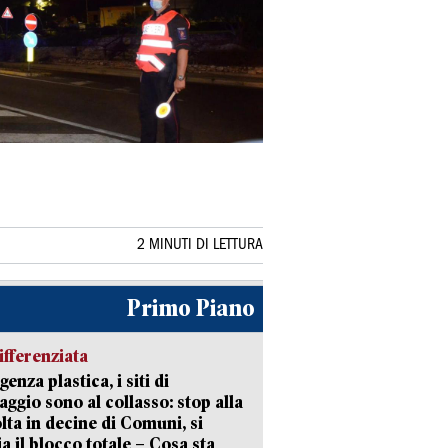
2 MINUTI DI LETTURA
Primo Piano
ifferenziata
enza plastica, i siti di
aggio sono al collasso: stop alla
lta in decine di Comuni, si
ia il blocco totale – Cosa sta