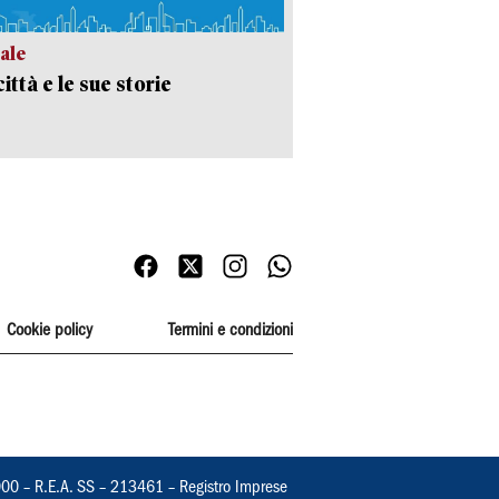
ale
ittà e le sue storie
Cookie policy
Termini e condizioni
000 – R.E.A. SS – 213461 – Registro Imprese