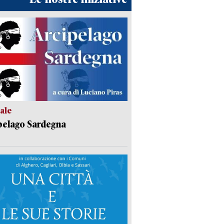
ale
pelago Sardegna