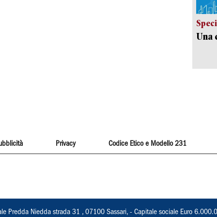
Speci
Una c
ubblicità
Privacy
Codice Etico e Modello 231
ale Predda Niedda strada 31 , 07100 Sassari, - Capitale sociale Euro 6.000.