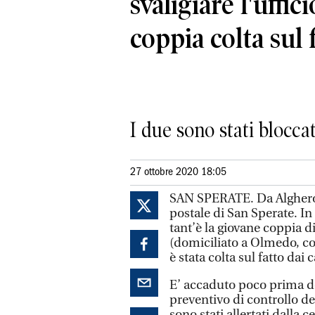
svaligiare l'uffic
coppia colta sul 
I due sono stati blocca
27 ottobre 2020 18:05
SAN SPERATE. Da Alghero a
postale di San Sperate. In
tant’è la giovane coppia d
(domiciliato a Olmedo, con
è stata colta sul fatto dai 
E’ accaduto poco prima del
preventivo di controllo del
sono stati allertati dalla 