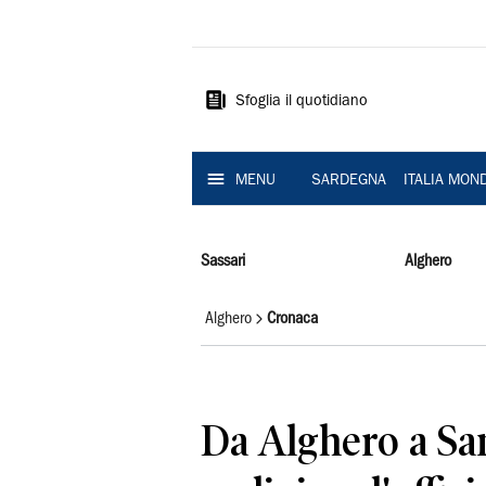
La
Nuova
Sardegna
Sfoglia il quotidiano
MENU
SARDEGNA
ITALIA MON
Sassari
Alghero
Alghero
Cronaca
Da Alghero a Sa