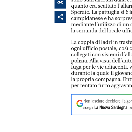
quanto era scattato l’allar
Sperate. La pattuglia si è
campidanese e ha sorpres
mediante l’utilizzo di un 
la serranda del locale uffi
La coppia di ladri in tra
ogni ufficio postale, così
collegati con sistemi d’all
polizia. Alla vista dell’aut
fuga per le vie adiacenti,
durante la quale il giovan
la propria compagna. Entr
per tentato furto aggravat
Non lasciare decidere l'algor
scegli
La Nuova Sardegna
pe