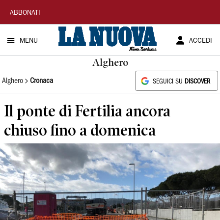
La
ABBONATI
Nuova
MENU
ACCEDI
Sardegna
Alghero
Alghero
Cronaca
SEGUICI SU
DISCOVER
Il ponte di Fertilia ancora
chiuso fino a domenica