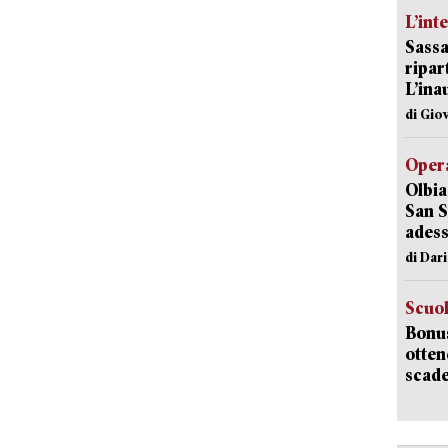
L’int
Sassa
ripar
L’ina
di Gio
Opera
Olbia
San S
adess
di Dar
Scuo
Bonus
otten
scade