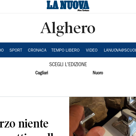
Alghero
DO
SPORT
CRONACA
TEMPO LIBERO
VIDEO
LANUOVA@SCUO
SCEGLI L'EDIZIONE
Cagliari
Nuoro
arzo niente