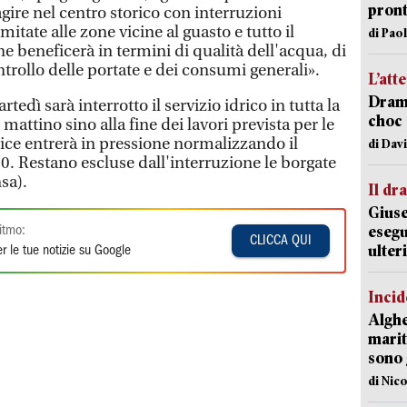
pron
agire nel centro storico con interruzioni
mitate alle zone vicine al guasto e tutto il
di Pao
ne beneficerà in termini di qualità dell'acqua, di
ntrollo delle portate e dei consumi generali».
L’att
Dramm
tedì sarà interrotto il servizio idrico in tutta la
choc 
 mattino sino alla fine dei lavori prevista per le
trice entrerà in pressione normalizzando il
di Dav
0. Restano escluse dall'interruzione le borgate
nsa).
Il d
Giuse
esegu
itmo:
CLICCA QUI
ulter
r le tue notizie su Google
Incid
Alghe
marit
sono 
di Nic