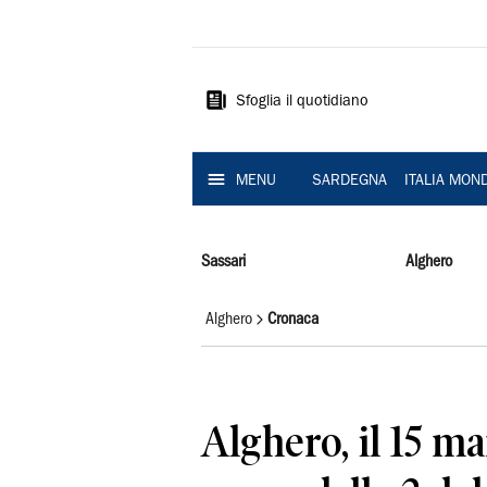
La
Nuova
Sardegna
Sfoglia il quotidiano
MENU
SARDEGNA
ITALIA MON
Sassari
Alghero
Alghero
Cronaca
Alghero, il 15 m