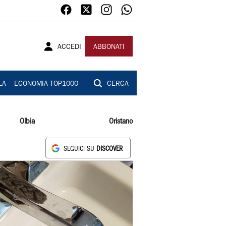
ACCEDI
ABBONATI
LA
ECONOMIA TOP1000
CERCA
Olbia
Oristano
SEGUICI SU
DISCOVER