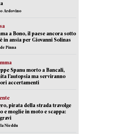
ta
lo Ardovino
esa
a a Bono, il paese ancora sotto
è in ansia per Giovanni Solinas
ide Pinna
ramma
ppe Spanu morto a Bancali,
ita l’autopsia ma serviranno
iori accertamenti
ente
ro, pirata della strada travolge
o e moglie in moto e scappa:
gravi
ola Nieddu