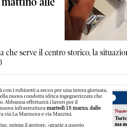
 mattino alle
ta che serve il centro storico, la situaz
0
con i rubinetti a secco per una intera giornata,
della nuova condotta idrica ingegnerizzata che
o. Abbanoa effettuerà i lavori per il
 nuova infrastruttura
martedì 15 marzo, dalle
Nuove
tra via La Marmora e via Mazzini.
Turis
ma ma
se, spiega il gestore, «grazie a questo