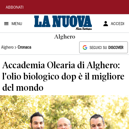
La
ABBONATI
Nuova
MENU
ACCEDI
Sardegna
Alghero
Alghero
Cronaca
SEGUICI SU
DISCOVER
Accademia Olearia di Alghero:
l'olio biologico dop è il migliore
del mondo