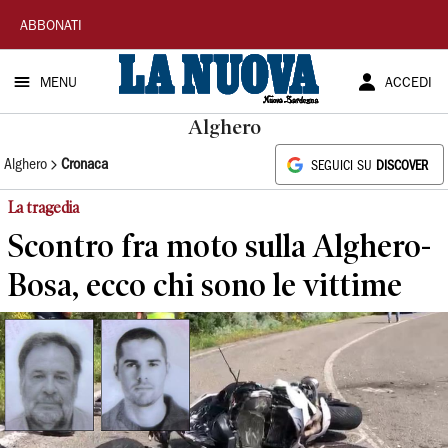
La
ABBONATI
Nuova
MENU
ACCEDI
Sardegna
Alghero
Alghero
Cronaca
SEGUICI SU
DISCOVER
La tragedia
Scontro fra moto sulla Alghero-
Bosa, ecco chi sono le vittime