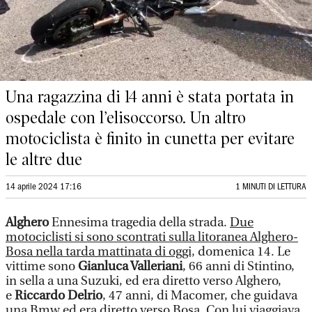
Una ragazzina di 14 anni è stata portata in
ospedale con l’elisoccorso. Un altro
motociclista è finito in cunetta per evitare
le altre due
14 aprile 2024 17:16
1 MINUTI DI LETTURA
Alghero
Ennesima tragedia della strada.
Due
motociclisti si sono scontrati sulla litoranea Alghero-
Bosa nella tarda mattinata di oggi,
domenica 14. Le
vittime sono
Gianluca Valleriani
, 66 anni di Stintino,
in sella a una Suzuki, ed era diretto verso Alghero,
e
Riccardo Delrio
, 47 anni, di Macomer, che guidava
una Bmw ed era diretto verso Bosa. Con lui viaggiava