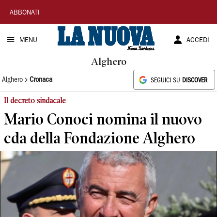
La
ABBONATI
Nuova
MENU
ACCEDI
Sardegna
Alghero
Alghero
Cronaca
SEGUICI SU
DISCOVER
Il decreto sindacale
Mario Conoci nomina il nuovo
cda della Fondazione Alghero